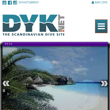
NYHETSBREV!
Mitt DYK
Hoppa till
huvudinnehåll
Hem
RESA
Tidningen
Nyheter
Artiklar
DYK Guiden
Shop
Föregående
Nästa
Kontakt
Pausa
Sök