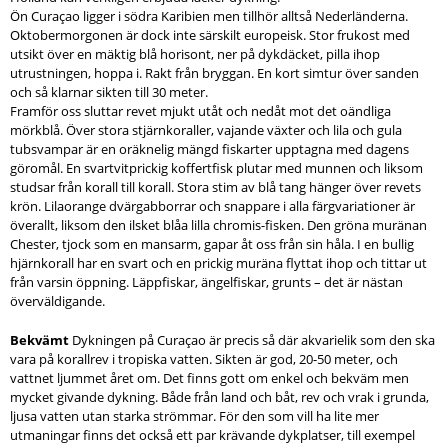
Ön Curaçao ligger i södra Karibien men tillhör alltså Nederländerna.
Oktobermorgonen är dock inte särskilt europeisk. Stor frukost med
utsikt över en mäktig blå horisont, ner på dykdäcket, pilla ihop
utrustningen, hoppa i. Rakt från bryggan. En kort simtur över sanden
och så klarnar sikten till 30 meter.
Framför oss sluttar revet mjukt utåt och nedåt mot det oändliga
mörkblå. Över stora stjärnkoraller, vajande växter och lila och gula
tubsvampar är en oräknelig mängd fiskarter upptagna med dagens
göromål. En svartvitprickig koffertfisk plutar med munnen och liksom
studsar från korall till korall. Stora stim av blå tang hänger över revets
krön. Lilaorange dvärgabborrar och snappare i alla färgvariationer är
överallt, liksom den ilsket blåa lilla chromis-fisken. Den gröna muränan
Chester, tjock som en mansarm, gapar åt oss från sin håla. I en bullig
hjärnkorall har en svart och en prickig muräna flyttat ihop och tittar ut
från varsin öppning. Läppfiskar, ängelfiskar, grunts – det är nästan
överväldigande.
Bekvämt
Dykningen på Curaçao är precis så där akvarielik som den ska
vara på korallrev i tropiska vatten. Sikten är god, 20-50 meter, och
vattnet ljummet året om. Det finns gott om enkel och bekväm men
mycket givande dykning. Både från land och båt, rev och vrak i grunda,
ljusa vatten utan starka strömmar. För den som vill ha lite mer
utmaningar finns det också ett par krävande dykplatser, till exempel