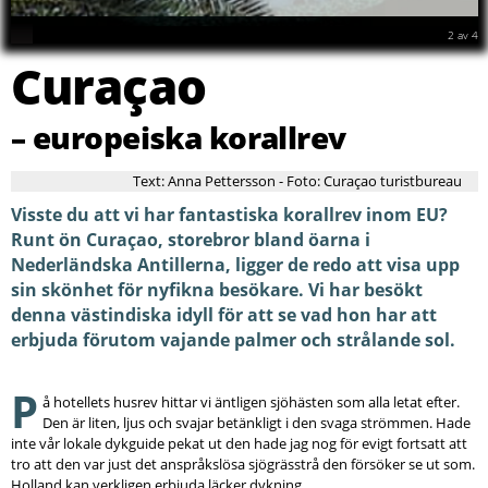
2
av
4
Curaçao
– europeiska korallrev
Text: Anna Pettersson - Foto: Curaçao turistbureau
Visste du att vi har fantastiska korallrev inom EU?
Runt ön Curaçao, storebror bland öarna i
Nederländska Antillerna, ligger de redo att visa upp
sin skönhet för nyfikna besökare. Vi har besökt
denna västindiska idyll för att se vad hon har att
erbjuda förutom vajande palmer och strålande sol.
P
å hotellets husrev hittar vi äntligen sjöhästen som alla letat efter.
Den är liten, ljus och svajar betänkligt i den svaga strömmen. Hade
inte vår lokale dykguide pekat ut den hade jag nog för evigt fortsatt att
tro att den var just det anspråkslösa sjögrässtrå den försöker se ut som.
Holland kan verkligen erbjuda läcker dykning.