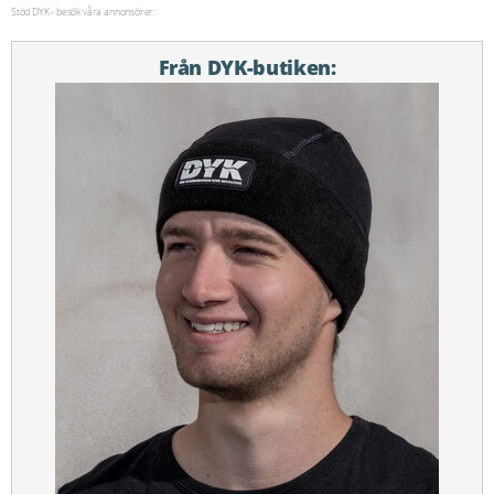
Stöd DYK - besök våra annonsörer:
Från DYK-butiken: