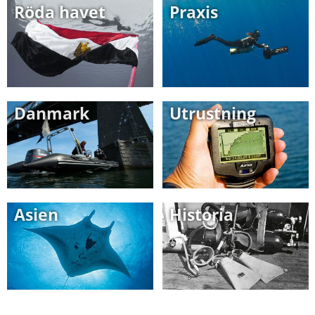
Röda havet
Praxis
Danmark
Utrustning
Asien
Historia