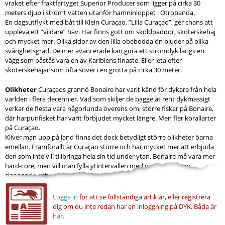
vraket efter fraktfartyget Superior Producer som ligger på cirka 30
meters djup i strömt vatten utanför hamninloppet i Otrobanda.
En dagsutflykt med båt till Klein Curaçao, ”Lilla Curaçao”, ger chans att
uppleva ett ”vildare” hav. Här finns gott om sköldpaddor, sköterskehaj
och mycket mer. Olika sidor av den lilla obebodda ön bjuder på olika
svårighetsgrad. De mer avancerade kan göra ett strömdyk längs en
vägg som påstås vara en av Karibiens finaste. Eller leta efter
sköterskehajar som ofta sover i en grotta på cirka 30 meter.
Olikheter
Curaçaos grannö Bonaire har varit känd för dykare från hela
världen i flera decennier. Vad som skiljer de bägge åt rent dykmässigt
verkar de flesta vara någorlunda överens om; större fiskar på Bonaire,
där harpunfisket har varit förbjudet mycket längre. Men fler korallarter
på Curaçao.
Kliver man upp på land finns det dock betydligt större olikheter öarna
emellan. Framförallt är Curaçao större och har mycket mer att erbjuda
den som inte vill tillbringa hela sin tid under ytan. Bonaire må vara mer
hard-core, men vill man fylla ytintervallen med något annat än
slappande och...
Logga in
för att se fullständiga artiklar, eller registrera
dig om du inte redan har en inloggning på DYK.
Båda är
här
.