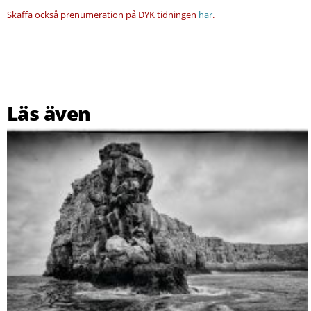
Skaffa också prenumeration på DYK tidningen
här
.
Läs även