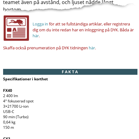
teamet även på avstånd, och ljuset nådde långt
bortom...
Logga in
för att se fullständiga artiklar, eller registrera
dig om du inte redan har en inloggning på DYK.
Båda är
här
.
Skaffa också prenumeration på DYK tidningen
här
.
FAKTA
Specifikationer i korthet
FX40
2 400 lm
4° fokuserad spot
3×21700 Li-ion
USB-C
90 min (Turbo)
0,64 kg
150 m
CX3