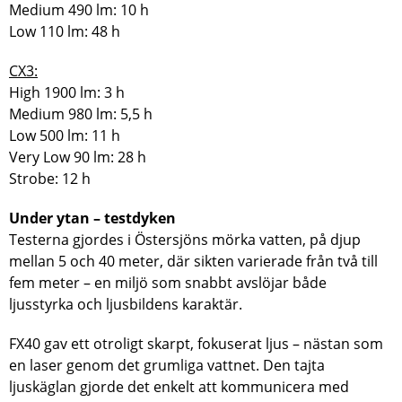
Medium 490 lm: 10 h
Low 110 lm: 48 h
CX3:
High 1900 lm: 3 h
Medium 980 lm: 5,5 h
Low 500 lm: 11 h
Very Low 90 lm: 28 h
Strobe: 12 h
Under ytan – testdyken
Testerna gjordes i Östersjöns mörka vatten, på djup
mellan 5 och 40 meter, där sikten varierade från två till
fem meter – en miljö som snabbt avslöjar både
ljusstyrka och ljusbildens karaktär.
FX40 gav ett otroligt skarpt, fokuserat ljus – nästan som
en laser genom det grumliga vattnet. Den tajta
ljuskäglan gjorde det enkelt att kommunicera med