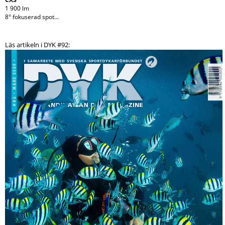
1 900 lm
8° fokuserad spot...
Läs artikeln i DYK #92: