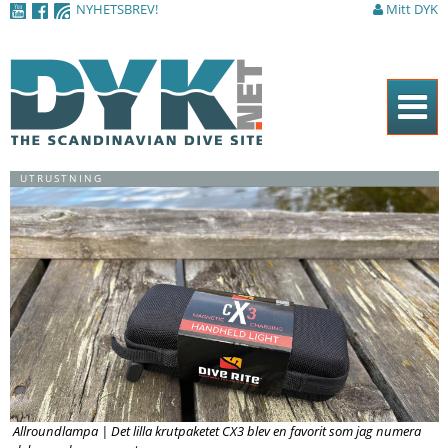
NYHETSBREV!
Mitt DYK
Hoppa till
huvudinnehåll
Hem
UTRUSTNING
Tidningen
Nyheter
Artiklar
DYK Guiden
Shop
Kontakt
Allroundlampa | Det lilla krutpaketet CX3 blev en favorit som jag numera
Sök