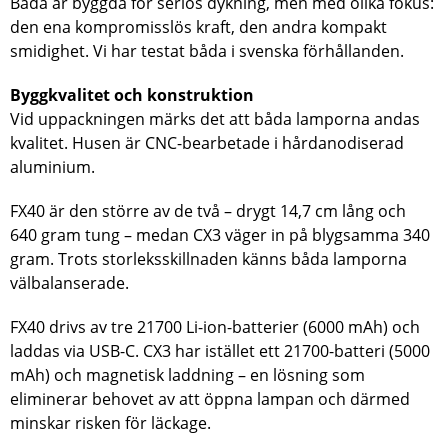
Båda är byggda för seriös dykning, men med olika fokus:
den ena kompromisslös kraft, den andra kompakt
smidighet. Vi har testat båda i svenska förhållanden.
Byggkvalitet och konstruktion
Vid uppackningen märks det att båda lamporna andas
kvalitet. Husen är CNC-bearbetade i hårdanodiserad
aluminium.
FX40 är den större av de två – drygt 14,7 cm lång och
640 gram tung – medan CX3 väger in på blygsamma 340
gram. Trots storleksskillnaden känns båda lamporna
välbalanserade.
FX40 drivs av tre 21700 Li-ion-batterier (6000 mAh) och
laddas via USB-C. CX3 har istället ett 21700-batteri (5000
mAh) och magnetisk laddning – en lösning som
eliminerar behovet av att öppna lampan och därmed
minskar risken för läckage.