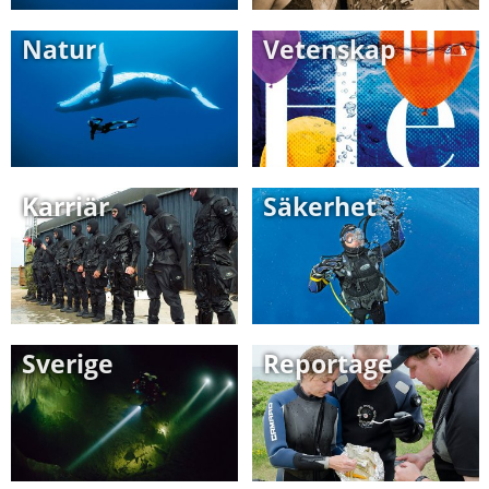
Natur
Vetenskap
Karriär
Säkerhet
Sverige
Reportage