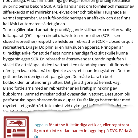
nödvändiga. Ändå finns det inga genvägar förbi en grundlig förståelse
av principerna bakom SCR. Alltså handlar det om formler och massor av
sifferexercis med miniräknare, ekvationer och tabeller. Hurghada är
varmt i september. Men luftkonditioneringen är effektiv och det finns
kall läsk i automaten så det går an.
Teorin gäller bland annat de grundläggande skillnaderna mellan vanlig
luftapparat (OC – open cirquit), halvsluten rebreather (SCR – semi-
closed rebreather) respektive helsluten rebreather (CCR – closed cirquit
rebreather). Dräger Dolphin är en halvsluten apparat. Principen är
tillräckligt enkel för att de flesta normalhändiga faktiskt skulle kunna
bygga sin egen SCR. En rebreather återanvänder utandningsluften i
stället för att släppa ut den i vattnet. I en utandning med luft finns det
nämligen kvar cirka två tredjedelar av syret i inandningsluften. Du kan
gott andas in den igen ett par gånger. Du måste bara ta bort
koldioxiden ur utandningsluften. Det går att göra på kemisk väg.
Bland fördelarna med en rebreather är en kraftig minskning av
bubblorna. Därmed minskar också oväsendet i vattnet. Dessutom blir
gasförbrukningen oberoende av djupet. Du får långa bottentider med
mycket litet gasförråd. Inte minst vid dykning i kalla vatten är det en
fördel att inandningsgasen är varm och...
Logga in
för att se fullständiga artiklar, eller registrera
dig om du inte redan har en inloggning på DYK.
Båda är
här
.