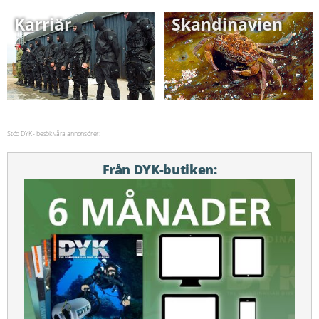
Karriär
Skandinavien
Stöd DYK - besök våra annonsörer:
Från DYK-butiken: