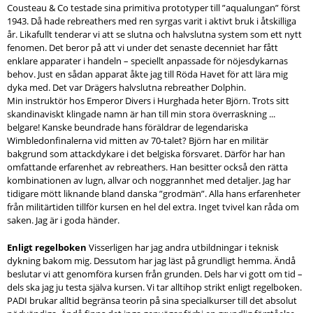
Cousteau & Co testade sina primitiva prototyper till ”aqualungan” först
1943. Då hade rebreathers med ren syrgas varit i aktivt bruk i åtskilliga
år. Likafullt tenderar vi att se slutna och halvslutna system som ett nytt
fenomen. Det beror på att vi under det senaste decenniet har fått
enklare apparater i handeln – speciellt anpassade för nöjesdykarnas
behov. Just en sådan apparat åkte jag till Röda Havet för att lära mig
dyka med. Det var Drägers halvslutna rebreather Dolphin.
Min instruktör hos Emperor Divers i Hurghada heter Björn. Trots sitt
skandinaviskt klingade namn är han till min stora överraskning ...
belgare! Kanske beundrade hans föräldrar de legendariska
Wimbledonfinalerna vid mitten av 70-talet? Björn har en militär
bakgrund som attackdykare i det belgiska försvaret. Därför har han
omfattande erfarenhet av rebreathers. Han besitter också den rätta
kombinationen av lugn, allvar och noggrannhet med detaljer. Jag har
tidigare mött liknande bland danska ”grodmän”. Alla hans erfarenheter
från militärtiden tillför kursen en hel del extra. Inget tvivel kan råda om
saken. Jag är i goda händer.
Enligt regelboken
Visserligen har jag andra utbildningar i teknisk
dykning bakom mig. Dessutom har jag läst på grundligt hemma. Ändå
beslutar vi att genomföra kursen från grunden. Dels har vi gott om tid –
dels ska jag ju testa själva kursen. Vi tar alltihop strikt enligt regelboken.
PADI brukar alltid begränsa teorin på sina specialkurser till det absolut