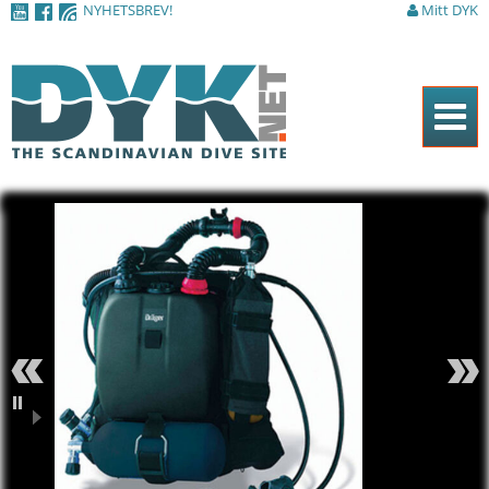
NYHETSBREV!
Mitt DYK
Hoppa till
huvudinnehåll
Hem
Tidningen
Nyheter
Artiklar
DYK Guiden
Shop
Föregående
Nästa
Kontakt
Pausa
Sök