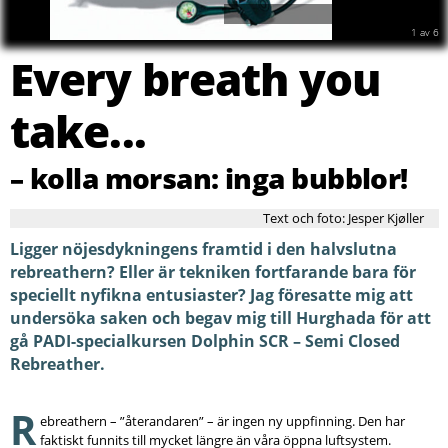
2
av
6
Every breath you
take...
– kolla morsan: inga bubblor!
Text och foto: Jesper Kjøller
Ligger nöjesdykningens framtid i den halvslutna
rebreathern? Eller är tekniken fortfarande bara för
speciellt nyfikna entusiaster? Jag föresatte mig att
undersöka saken och begav mig till Hurghada för att
gå PADI-specialkursen Dolphin SCR – Semi Closed
Rebreather.
R
ebreathern – ”återandaren” – är ingen ny uppfinning. Den har
faktiskt funnits till mycket längre än våra öppna luftsystem.