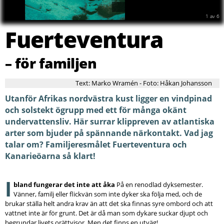
2
av
6
Fuerteventura
– för familjen
Text: Marko Wramén - Foto: Håkan Johansson
Utanför Afrikas nordvästra kust ligger en vindpinad
och solstekt ögrupp med ett för många okänt
undervattensliv. Här surrar klippreven av atlantiska
arter som bjuder på spännande närkontakt. Vad jag
talar om? Familjeresmålet Fuerteventura och
Kanarieöarna så klart!
I
bland fungerar det inte att åka
På en renodlad dyksemester.
Vänner, familj eller flickvän som inte dyker ska följa med, och de
brukar ställa helt andra krav än att det ska finnas syre ombord och att
vattnet inte är för grunt. Det är då man som dykare suckar djupt och
begrundar livets orättvisor. Men det finns en utväg!