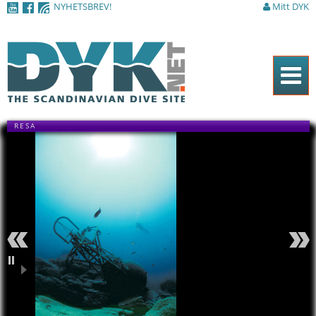
NYHETSBREV!
Mitt DYK
Hoppa till
huvudinnehåll
Hem
RESA
Tidningen
Nyheter
Artiklar
DYK Guiden
Shop
Föregående
Nästa
Kontakt
Pausa
Sök