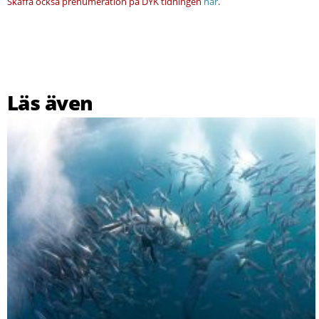
Skaffa också prenumeration på DYK tidningen
här
.
Läs även