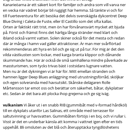
Kanarieöarna är ett säkert kort för familjer och andra som vill varva ner
en vecka när vädret börjar bli ruggigt här hemma. Så tänkte vi och for
till Fuerteventura för att besöka det delvis svenskägda dykcentret Deep
Blue Diving i Caleta de Fuste, eller El Castillo som det ofta kallas.
Orten är faktiskt rätt trist, men ön har förvånansvärt mycket att bjuda
på. Först och främst finns det härliga långa stränder med klart och
ibland också varmt vatten. Solen skiner också för det mesta och redan
där är många i hamn vad gäller attraktioner. Är man mer svårflörtad
rekommenderas att hyra en bil och ge sig ut på tur. För mig är det den
vilda västkusten som lockar, med karga branta klippor och dånande
skummande hav. Här är också de små samhällena mindre påverkade av
massturismen, som tycks trivas bäst i ostsidans lugnare vatten.
Men nu är det dykningen vi är här för. Mitt emellan stranden och
hamnen ligger Deep Blues anläggning med utrustningsförråd, sköljkar
och egen solveranda med havsutsikt. Skånske delägaren Rolle
Mårtensson tar emot oss och berättar om säkerhet, båtar, dykplatser
etc. Sedan är det bara att plocka ihop grejerna och ge sig iväg.
vulkanism
Vi åker ut i en snabb RIB (gummibåt med v-formad hårdköl)
till en dykplats utanför Las Salinas, ett område med terrasser för
saltutvinning ur havsvatten. Gummibåten förtöjs i en boj, och vi rullar i.
Visst är det en underbar känsla att komma i vattnet igen efter en tids
uppehåll. Bli omsluten av det blå och återupptäcka tyngdlöshetens