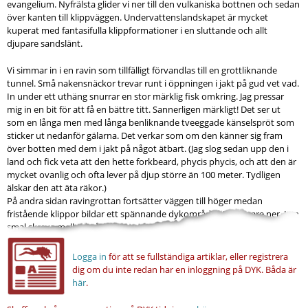
evangelium. Nyfrälsta glider vi ner till den vulkaniska bottnen och sedan
över kanten till klippväggen. Undervattenslandskapet är mycket
kuperat med fantasifulla klippformationer i en sluttande och allt
djupare sandslänt.
Vi simmar in i en ravin som tillfälligt förvandlas till en grottliknande
tunnel. Små nakensnäckor trevar runt i öppningen i jakt på gud vet vad.
In under ett uthäng snurrar en stor märklig fisk omkring. Jag pressar
mig in en bit för att få en bättre titt. Sannerligen märkligt! Det ser ut
som en långa men med långa benliknande tveeggade känselspröt som
sticker ut nedanför gälarna. Det verkar som om den känner sig fram
över botten med dem i jakt på något ätbart. (Jag slog sedan upp den i
land och fick veta att den hette forkbeard, phycis phycis, och att den är
mycket ovanlig och ofta lever på djup större än 100 meter. Tydligen
älskar den att äta räkor.)
På andra sidan ravingrottan fortsätter väggen till höger medan
fristående klippor bildar ett spännande dykområde lite djupare ner. I en
smal skreva mellan två...
Logga in
för att se fullständiga artiklar, eller registrera
dig om du inte redan har en inloggning på DYK.
Båda är
här
.