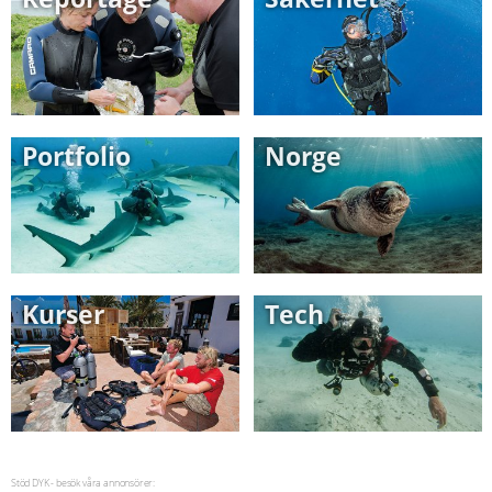
Portfolio
Norge
Kurser
Tech
Stöd DYK - besök våra annonsörer: