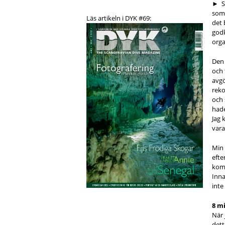
► Statiskt apnea handlar mycket om att slappna av och hålla andan så länge
som 
Läs artikeln i DYK #69:
det 
godk
orga
Den 
och 
avgö
reko
och 
hade
Jag 
vara
Min 
efte
kom.
Inna
inte
8 m
När 
dett