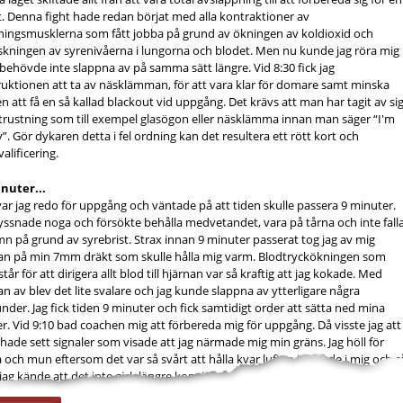
t. Denna fight hade redan börjat med alla kontraktioner av
ingsmusklerna som fått jobba på grund av ökningen av koldioxid och
kningen av syrenivåerna i lungorna och blodet. Men nu kunde jag röra mig
behövde inte slappna av på samma sätt längre. Vid 8:30 fick jag
ruktionen att ta av näsklämman, för att vara klar för domare samt minska
en att få en så kallad blackout vid uppgång. Det krävs att man har tagit av si
utrustning som till exempel glasögon eller näsklämma innan man säger “I'm
”. Gör dykaren detta i fel ordning kan det resultera ett rött kort och
valificering.
inuter...
ar jag redo för uppgång och väntade på att tiden skulle passera 9 minuter.
lyssnade noga och försökte behålla medvetandet, vara på tårna och inte fall
mn på grund av syrebrist. Strax innan 9 minuter passerat tog jag av mig
an på min 7mm dräkt som skulle hålla mig varm. Blodtryckökningen som
tår för att dirigera allt blod till hjärnan var så kraftig att jag kokade. Med
n av blev det lite svalare och jag kunde slappna av ytterligare några
nder. Jag fick tiden 9 minuter och fick samtidigt order att sätta ned mina
er. Vid 9:10 bad coachen mig att förbereda mig för uppgång. Då visste jag att
hade sett signaler som visade att jag närmade mig min gräns. Jag höll för
 och mun eftersom det var så svårt att hålla kvar luften jag hade i mig och s
 jag kände att det inte gick längre kom jag...