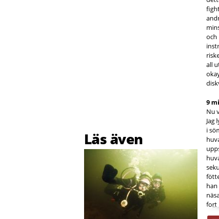
figh
andn
mins
och 
inst
risk
all 
okay
disk
9 m
Nu v
Jag 
i sö
Läs även
huv
upps
huva
seku
fött
han 
näsa
fort