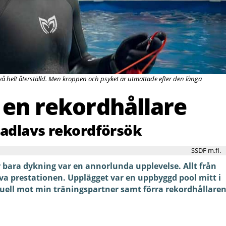
vå helt återställd. Men kroppen och psyket är utmattade efter den långa
 en rekordhållare
ladlavs rekordförsök
SSDF m.fl.
 bara dykning var en annorlunda upplevelse. Allt från
lva prestationen. Upplägget var en uppbyggd pool mitt i
uell mot min träningspartner samt förra rekordhållare