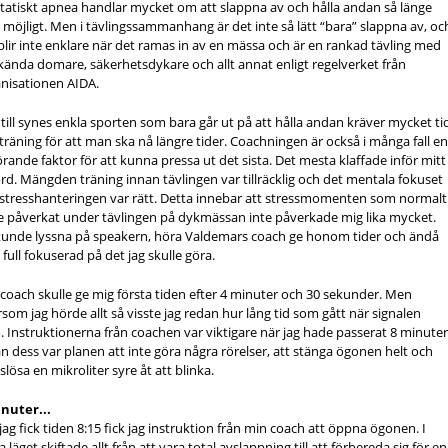
möjligt. Men i tävlingssammanhang är det inte så lätt “bara” slappna av, oc
blir inte enklare när det ramas in av en mässa och är en rankad tävling med
ända domare, säkerhetsdykare och allt annat enligt regelverket från
nisationen AIDA.
till synes enkla sporten som bara går ut på att hålla andan kräver mycket ti
träning för att man ska nå längre tider. Coachningen är också i många fall e
rande faktor för att kunna pressa ut det sista. Det mesta klaffade inför mitt
rd. Mängden träning innan tävlingen var tillräcklig och det mentala fokuset
stresshanteringen var rätt. Detta innebar att stressmomenten som normalt
 påverkat under tävlingen på dykmässan inte påverkade mig lika mycket.
kunde lyssna på speakern, höra Valdemars coach ge honom tider och ändå
 full fokuserad på det jag skulle göra.
coach skulle ge mig första tiden efter 4 minuter och 30 sekunder. Men
rsom jag hörde allt så visste jag redan hur lång tid som gått när signalen
 Instruktionerna från coachen var viktigare när jag hade passerat 8 minuter
n dess var planen att inte göra några rörelser, att stänga ögonen helt och
 slösa en mikroliter syre åt att blinka.
inuter...
jag fick tiden 8:15 fick jag instruktion från min coach att öppna ögonen. I
a läget skiftade allt från att vara total avslappning till att förbereda sig för en