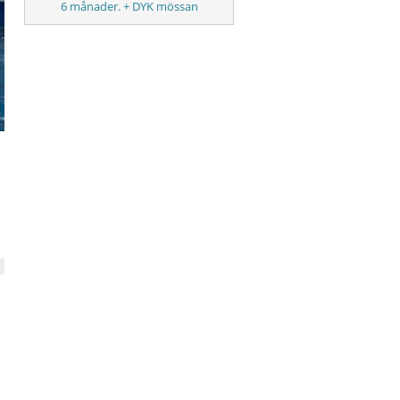
6 månader. + DYK mössan
n