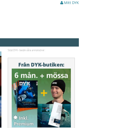
Mitt DYK
Stöd DYK - besök våra annonsörer:
Från DYK-butiken: