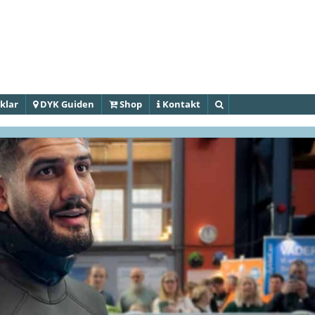
Hoppa till
huvudinnehåll
klar
DYK Guiden
Shop
Kontakt
Sök