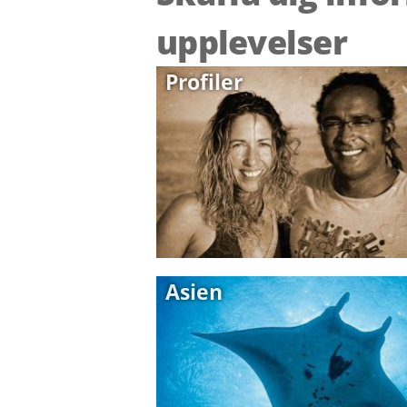
upplevelser
Profiler
Asien