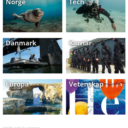
Norge
Tech
Danmark
Karriär
Europa
Vetenskap
Stöd DYK - besök våra annonsörer: