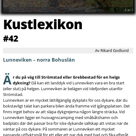
2
av
2
Kustlexikon
#42
Av Rikard Godlund
Lunneviken – norra Bohuslän
Ä
r du på väg till Strömstad eller Grebbestad för en helgs
dykning?
Då kan ett landdyk vid Lunneviken vara en bra start
(eller slut) på helgen. Lunneviken är belägen vid Idefjorden utanför
Strömstad.
Lunneviken är en mycket lättillgänglig dykplats för oss dykare, där du
bokstavligt talat kan parkera bilen ända framme vid igångsplatsen. Det
finns inget behov av att släpa dykgrejerna någon längre sträcka. Vid
Lunneviken ligger en husvagnscamping med småbåtshamn och
badplats där det passar bra för icke dykande sällskap att vistas när de
väntar på oss dykare. På sommaren är Lunneviken ett mycket
passande utflyktsmål för ett eller ett par dyk med bad och fika efteråt.