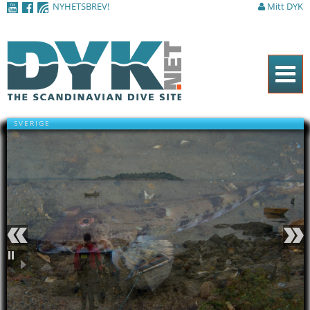
NYHETSBREV!
Mitt DYK
Hoppa till
huvudinnehåll
Hem
SVERIGE
Tidningen
Nyheter
Artiklar
DYK Guiden
Shop
Föregående
Nästa
Kontakt
Pausa
Sök