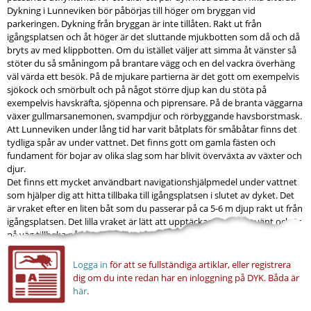
Dykning i Lunneviken bör påbörjas till höger om bryggan vid
parkeringen. Dykning från bryggan är inte tillåten. Rakt ut från
igångsplatsen och åt höger är det sluttande mjukbotten som då och då
bryts av med klippbotten. Om du istället väljer att simma åt vänster så
stöter du så småningom på brantare vägg och en del vackra överhäng
väl värda ett besök. På de mjukare partierna är det gott om exempelvis
sjökock och smörbult och på något större djup kan du stöta på
exempelvis havskräfta, sjöpenna och piprensare. På de branta väggarna
växer gullmarsanemonen, svampdjur och rörbyggande havsborstmask.
Att Lunneviken under lång tid har varit båtplats för småbåtar finns det
tydliga spår av under vattnet. Det finns gott om gamla fästen och
fundament för bojar av olika slag som har blivit överväxta av växter och
djur.
Det finns ett mycket användbart navigationshjälpmedel under vattnet
som hjälper dig att hitta tillbaka till igångsplatsen i slutet av dyket. Det
är vraket efter en liten båt som du passerar på ca 5-6 m djup rakt ut från
igångsplatsen. Det lilla vraket är lätt att upptäcka när du har vänt och är
på väg tillbaka på grundare djup under den sista delen av dyket.
Logga in
för att se fullständiga artiklar, eller registrera
dig om du inte redan har en inloggning på DYK.
Båda är
här
.