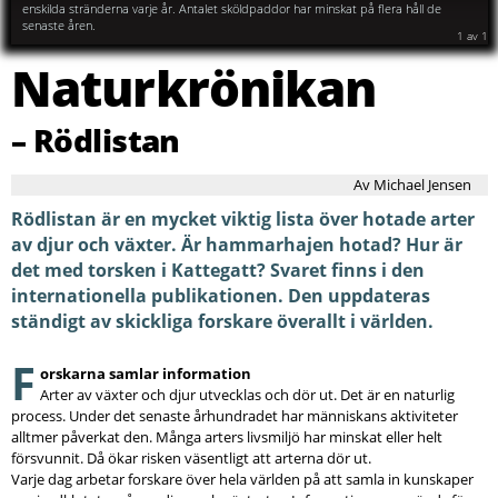
enskilda stränderna varje år. Antalet sköldpaddor har minskat på flera håll de
senaste åren.
1
av
1
Naturkrönikan
– Rödlistan
Av Michael Jensen
Rödlistan är en mycket viktig lista över hotade arter
av djur och växter. Är hammarhajen hotad? Hur är
det med torsken i Kattegatt? Svaret finns i den
internationella publikationen. Den uppdateras
ständigt av skickliga forskare överallt i världen.
F
orskarna samlar information
Arter av växter och djur utvecklas och dör ut. Det är en naturlig
process. Under det senaste århundradet har människans aktiviteter
alltmer påverkat den. Många arters livsmiljö har minskat eller helt
försvunnit. Då ökar risken väsentligt att arterna dör ut.
Varje dag arbetar forskare över hela världen på att samla in kunskaper