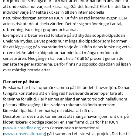
om jordklotets många djur- och växtarter. Informationen används för
att undersöka hur varje art klarar sig. Går det framåt? Eller blir det färre
individer varje år? Fakta skickas in till den internationella
naturskyddsorganisationen IUCN. Utifrån en rad kriterier avgör IUCN
artens risk att dö ut i hela världen. Det rör sig om ändringar i antal,
utbredning, isolering i grupper och annat.
Exempelvis arbetar en rad forskare på att skydda soppsköldpaddan
Chelonia mydas. De vet precis hur många sköldpaddor som kommer
för att lägga ägg på vissa stränder varje år. Utifrån deras forskning vet vi
nu en del. Antalet sköldpaddor har minskat i många områden de
senaste åren. Nedgången har varit hela 48 till 67 procent genom de
senaste tre generationerna. Därför finns nu soppsköldpaddan på listan
över måttligt hotade arter.
Fler arter på listan
Forskarna har blivit uppmärksamma på tillståndet i havsmiljön. De har
tvingats konstatera att en lång rad havslevande arter löper fara att
försvinna för alltid. Här hemma är bland annat torsk och hälleflundra
på stark tillbakagång. Ute i världen riskerar välkända arter som
lädersköldpadda, hammarhaj och blåval att dö ut.
Dessutom är det nu dokumenterat att många havsmiljöer runt om på
klotet riskerar obotliga skador i en snar framtid. Därför har IUCN
(
www.iucnredlist.org
) och Conservation International
(
www.conservation.org
) gått samman i ett storstilat projekt. Det har till