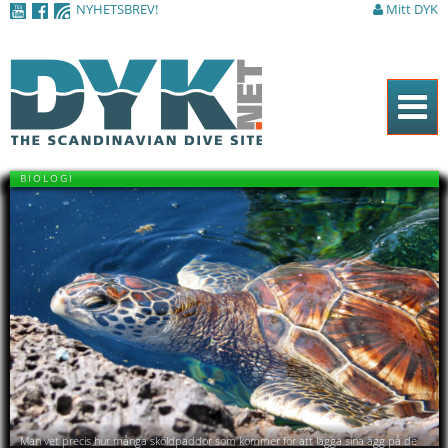
NYHETSBREV!
Mitt DYK
Hoppa till
huvudinnehåll
Hem
BIOLOGI
Tidningen
Nyheter
Artiklar
DYK Guiden
Shop
Kontakt
Sök
Man vet precis hur många sköldpaddor som kommer för att lägga sina ägg på de