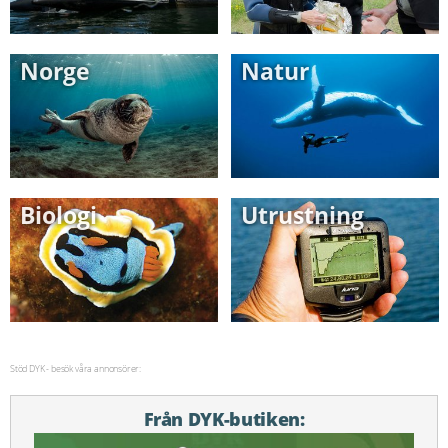
Norge
Natur
Biologi
Utrustning
Stöd DYK - besök våra annonsörer:
Från DYK-butiken: