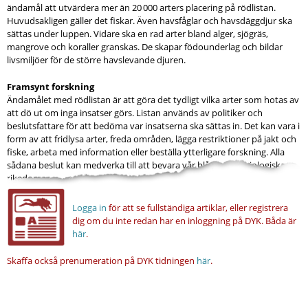
ändamål att utvärdera mer än 20 000 arters placering på rödlistan.
Huvudsakligen gäller det fiskar. Även havsfåglar och havsdäggdjur ska
sättas under luppen. Vidare ska en rad arter bland alger, sjögräs,
mangrove och koraller granskas. De skapar födounderlag och bildar
livsmiljöer för de större havslevande djuren.
Framsynt forskning
Ändamålet med rödlistan är att göra det tydligt vilka arter som hotas av
att dö ut om inga insatser görs. Listan används av politiker och
beslutsfattare för att bedöma var insatserna ska sättas in. Det kan vara i
form av att fridlysa arter, freda områden, lägga restriktioner på jakt och
fiske, arbeta med information eller beställa ytterligare forskning. Alla
sådana beslut kan medverka till att bevara vår blå planets biologiska
rikedomar.
Logga in
för att se fullständiga artiklar, eller registrera
dig om du inte redan har en inloggning på DYK.
Båda är
här
.
Skaffa också prenumeration på DYK tidningen
här
.