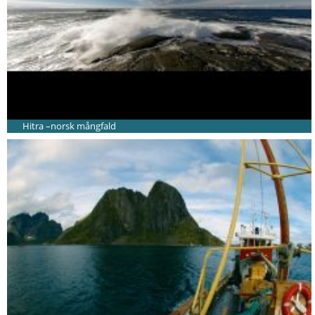
Hitra –norsk mångfald