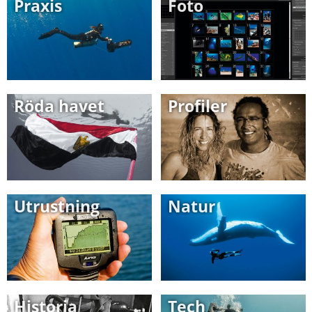
Praxis
Foto
Röda havet
Profiler
Utrustning
Natur
Historia
Tech