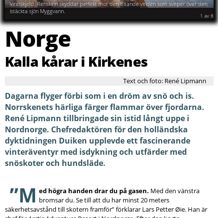
och väga tolv kilo.
Vindskydd. Renskinn skyddar perfekt mot den bitande vinden som sveper över den
istäckta sjön Myggvann.
2
av
6
Norge
Kalla kårar i Kirkenes
Text och foto: René Lipmann
Dagarna flyger förbi som i en dröm av snö och is.
Norrskenets härliga färger flammar över fjordarna.
René Lipmann tillbringade sin istid långt uppe i
Nordnorge. Chefredaktören för den holländska
dyktidningen Duiken upplevde ett fascinerande
vinteräventyr med isdykning och utfärder med
snöskoter och hundsläde.
”M
ed högra handen drar du på gasen.
Med den vänstra
bromsar du. Se till att du har minst 20 meters
säkerhetsavstånd till skotern framför” förklarar Lars Petter Øie. Han är