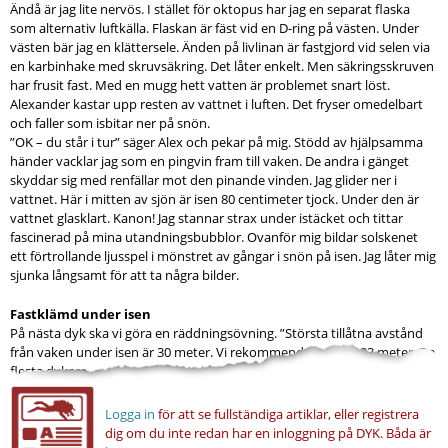
Ändå är jag lite nervös. I stället för oktopus har jag en separat flaska
som alternativ luftkälla. Flaskan är fäst vid en D-ring på västen. Under
västen bär jag en klättersele. Änden på livlinan är fastgjord vid selen via
en karbinhake med skruvsäkring. Det låter enkelt. Men säkringsskruven
har frusit fast. Med en mugg hett vatten är problemet snart löst.
Alexander kastar upp resten av vattnet i luften. Det fryser omedelbart
och faller som isbitar ner på snön.
”OK – du står i tur” säger Alex och pekar på mig. Stödd av hjälpsamma
händer vacklar jag som en pingvin fram till vaken. De andra i gänget
skyddar sig med renfällar mot den pinande vinden. Jag glider ner i
vattnet. Här i mitten av sjön är isen 80 centimeter tjock. Under den är
vattnet glasklart. Kanon! Jag stannar strax under istäcket och tittar
fascinerad på mina utandningsbubblor. Ovanför mig bildar solskenet
ett förtrollande ljusspel i mönstret av gångar i snön på isen. Jag låter mig
sjunka långsamt för att ta några bilder.
Fastklämd under isen
På nästa dyk ska vi göra en räddningsövning. ”Största tillåtna avstånd
från vaken under isen är 30 meter. Vi rekommenderar max 23 meter. De
flesta dykare...
Logga in
för att se fullständiga artiklar, eller registrera
dig om du inte redan har en inloggning på DYK.
Båda är