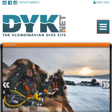
NYHETSBREV!
Mitt DYK
Hoppa till
huvudinnehåll
Hem
NORGE
Tidningen
Nyheter
Artiklar
DYK Guiden
Shop
Föregående
Nästa
Kontakt
Monsterkrabbor.
Pausa
Fullvuxna
kamtjatkakrabbor kan bli
Sök
halvannan meter breda