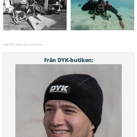
Stöd DYK - besök våra annonsörer:
Från DYK-butiken: