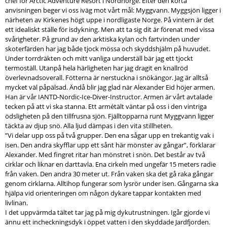
chef för Arctic Adventure Resort i Nordnorge. Efter den korta
anvisningen beger vi oss iväg mot vårt mål: Myggvann. Myggsjön ligger i
närheten av Kirkenes högt uppe i nordligaste Norge. På vintern är det
ett idealiskt ställe för isdykning. Men att ta sig dit är förenat med vissa
svårigheter. På grund av den arktiska kylan och fartvinden under
skoterfärden har jag både tjock mössa och skyddshjälm på huvudet.
Under torrdräkten och mitt vanliga underställ bär jag ett tjockt
termoställ. Utanpå hela härligheten har jag dragit en knallröd
överlevnadsoverall. Fötterna är nerstuckna i snökängor. Jag är alltså
mycket väl påpälsad. Ändå blir jag glad när Alexander Eid höjer armen.
Han är vår IANTD-Nordic-Ice-Diver-Instructor. Armen är vårt avtalade
tecken på att vi ska stanna. Ett armétält väntar på oss i den vintriga
ödsligheten på den tillfrusna sjön. Fjälltopparna runt Myggvann ligger
täckta av djup snö. Alla ljud dämpas i den vita stillheten.
”Vi delar upp oss på två grupper. Den ena sågar upp en trekantig vak i
isen. Den andra skyfflar upp ett sånt här mönster av gångar”, förklarar
Alexander. Med fingret ritar han mönstret i snön. Det består av två
cirklar och liknar en darttavla. Ena cirkeln med ungefär 15 meters radie
från vaken. Den andra 30 meter ut. Från vaken ska det gå raka gångar
genom cirklarna. Alltihop fungerar som lysrör under isen. Gångarna ska
hjälpa vid orienteringen om någon dykare tappar kontakten med
livlinan.
I det uppvärmda tältet tar jag på mig dykutrustningen. Igår gjorde vi
ännu ett incheckningsdyk i öppet vatten i den skyddade Jardfjorden.