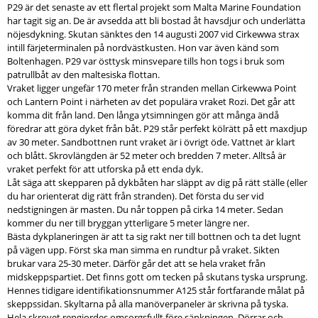
P29 är det senaste av ett flertal projekt som Malta Marine Foundation
har tagit sig an. De är avsedda att bli bostad åt havsdjur och underlätta
nöjesdykning. Skutan sänktes den 14 augusti 2007 vid Cirkewwa strax
intill färjeterminalen på nordvästkusten. Hon var även känd som
Boltenhagen. P29 var östtysk minsvepare tills hon togs i bruk som
patrullbåt av den maltesiska flottan.
Vraket ligger ungefär 170 meter från stranden mellan Cirkewwa Point
och Lantern Point i närheten av det populära vraket Rozi. Det går att
komma dit från land. Den långa ytsimningen gör att många ändå
föredrar att göra dyket från båt. P29 står perfekt kölrätt på ett maxdjup
av 30 meter. Sandbottnen runt vraket är i övrigt öde. Vattnet är klart
och blått. Skrovlängden är 52 meter och bredden 7 meter. Alltså är
vraket perfekt för att utforska på ett enda dyk.
Låt säga att skepparen på dykbåten har släppt av dig på rätt ställe (eller
du har orienterat dig rätt från stranden). Det första du ser vid
nedstigningen är masten. Du når toppen på cirka 14 meter. Sedan
kommer du ner till bryggan ytterligare 5 meter längre ner.
Bästa dykplaneringen är att ta sig rakt ner till bottnen och ta det lugnt
på vägen upp. Först ska man simma en rundtur på vraket. Sikten
brukar vara 25-30 meter. Därför går det att se hela vraket från
midskeppspartiet. Det finns gott om tecken på skutans tyska ursprung.
Hennes tidigare identifikationsnummer A125 står fortfarande målat på
skeppssidan. Skyltarna på alla manöverpaneler är skrivna på tyska.
Hela skrovet rengjordes omsorgsfullt före sänkningen. Dörrar och