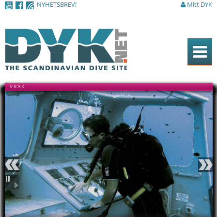
NYHETSBREV!
Mitt DYK
Hoppa till
huvudinnehåll
Hem
VRAK
Tidningen
Nyheter
Artiklar
DYK Guiden
Shop
Föregående
Nästa
Kontakt
Pausa
Sök