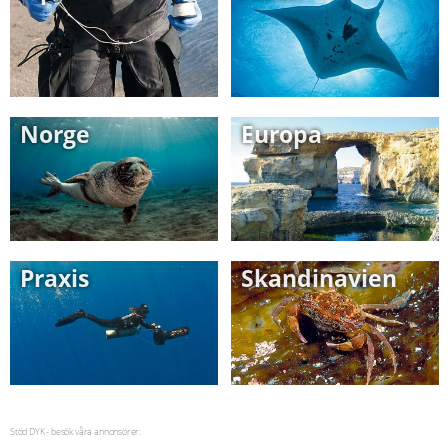
Norge
Europa
Praxis
Skandinavien
Stöd DYK - besök våra annonsörer: