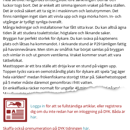
luckor togs bort. Det är enkelt att simma igenom vraket på flera ställen.
Det är också säkert att ta sig in i maskinrum och lastutrymmen. Det
finns nämligen inget slam att virvla upp och inga mörka hörn. In- och
utgångar är tydligt synliga överallt.
Många ledningar och installationer har fått sitta kvar. Du kan alltså ägna
tiden åt att studera toalettstolar, högtalare och liknande saker.
Bryggan har perfekt storlek för dykare. Du kan sväva på kaptenens
plats och låtsas ha kommandot. I skrivande stund är P29 tämligen fattig
på havsinnevånare. Men stim av småfisk har börjat samlas på bryggan
och vimlar in och ut genom ventilerna. Vraket kommer snart att vara
tätbefolkat.
Masttoppen är ett bra ställe att dröja kvar en stund på vägen upp.
Toppen tycks vara en oemotståndlig plats för dykare att spela ”jag äger
hela världen!” medan frökenfiskarna storögt tittar på. Säkerhetsstoppet
på 5 meter måste däremot genomföras i fritt vatten.
En enkelflaska räcker normalt för ungefär 40 minuters dyktid på vraket.
Maxdjupet är visserligen 30 meter. Men dyket är ett typiskt...
Logga in
för att se fullständiga artiklar, eller registrera
dig om du inte redan har en inloggning på DYK.
Båda är
här
.
Skaffa också prenumeration på DYK tidningen
här
.