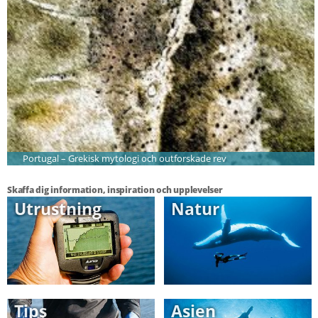
Portugal – Grekisk mytologi och outforskade rev
Skaffa dig information, inspiration och upplevelser
Utrustning
Natur
Tips
Asien