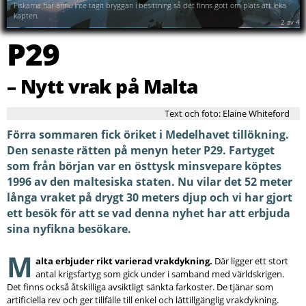
Fiskarna har ännu inte tagit bryggan i besittning så det finns gott om plats att leka
kapten.
2
av
4
P29
– Nytt vrak på Malta
Text och foto: Elaine Whiteford
Förra sommaren fick öriket i Medelhavet tillökning.
Den senaste rätten på menyn heter P29. Fartyget
som från början var en östtysk minsvepare köptes
1996 av den maltesiska staten. Nu vilar det 52 meter
långa vraket på drygt 30 meters djup och vi har gjort
ett besök för att se vad denna nyhet har att erbjuda
sina nyfikna besökare.
M
alta erbjuder rikt varierad vrakdykning.
Där ligger ett stort
antal krigsfartyg som gick under i samband med världskrigen.
Det finns också åtskilliga avsiktligt sänkta farkoster. De tjänar som
artificiella rev och ger tillfälle till enkel och lättillgänglig vrakdykning.