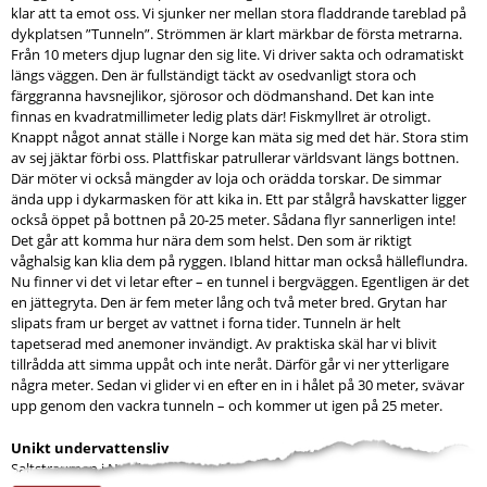
klar att ta emot oss. Vi sjunker ner mellan stora fladdrande tareblad på
dykplatsen ”Tunneln”. Strömmen är klart märkbar de första metrarna.
Från 10 meters djup lugnar den sig lite. Vi driver sakta och odramatiskt
längs väggen. Den är fullständigt täckt av osedvanligt stora och
färggranna havsnejlikor, sjörosor och dödmanshand. Det kan inte
finnas en kvadratmillimeter ledig plats där! Fiskmyllret är otroligt.
Knappt något annat ställe i Norge kan mäta sig med det här. Stora stim
av sej jäktar förbi oss. Plattfiskar patrullerar världsvant längs bottnen.
Där möter vi också mängder av loja och orädda torskar. De simmar
ända upp i dykarmasken för att kika in. Ett par stålgrå havskatter ligger
också öppet på bottnen på 20-25 meter. Sådana flyr sannerligen inte!
Det går att komma hur nära dem som helst. Den som är riktigt
våghalsig kan klia dem på ryggen. Ibland hittar man också hälleflundra.
Nu finner vi det vi letar efter – en tunnel i bergväggen. Egentligen är det
en jättegryta. Den är fem meter lång och två meter bred. Grytan har
slipats fram ur berget av vattnet i forna tider. Tunneln är helt
tapetserad med anemoner invändigt. Av praktiska skäl har vi blivit
tillrådda att simma uppåt och inte neråt. Därför går vi ner ytterligare
några meter. Sedan vi glider vi en efter en in i hålet på 30 meter, svävar
upp genom den vackra tunneln – och kommer ut igen på 25 meter.
Unikt undervattensliv
Saltstraumen i Nordnorge ligger tre mil...