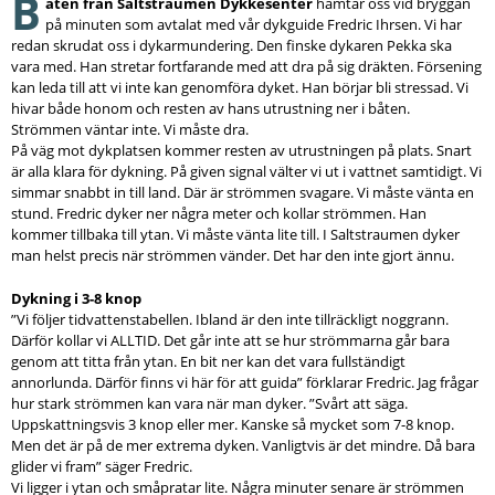
B
åten från Saltstraumen Dykkesenter
hämtar oss vid bryggan
på minuten som avtalat med vår dykguide Fredric Ihrsen. Vi har
redan skrudat oss i dykarmundering. Den finske dykaren Pekka ska
vara med. Han stretar fortfarande med att dra på sig dräkten. Försening
kan leda till att vi inte kan genomföra dyket. Han börjar bli stressad. Vi
hivar både honom och resten av hans utrustning ner i båten.
Strömmen väntar inte. Vi måste dra.
På väg mot dykplatsen kommer resten av utrustningen på plats. Snart
är alla klara för dykning. På given signal välter vi ut i vattnet samtidigt. Vi
simmar snabbt in till land. Där är strömmen svagare. Vi måste vänta en
stund. Fredric dyker ner några meter och kollar strömmen. Han
kommer tillbaka till ytan. Vi måste vänta lite till. I Saltstraumen dyker
man helst precis när strömmen vänder. Det har den inte gjort ännu.
Dykning i 3-8 knop
”Vi följer tidvattenstabellen. Ibland är den inte tillräckligt noggrann.
Därför kollar vi ALLTID. Det går inte att se hur strömmarna går bara
genom att titta från ytan. En bit ner kan det vara fullständigt
annorlunda. Därför finns vi här för att guida” förklarar Fredric. Jag frågar
hur stark strömmen kan vara när man dyker. ”Svårt att säga.
Uppskattningsvis 3 knop eller mer. Kanske så mycket som 7-8 knop.
Men det är på de mer extrema dyken. Vanligtvis är det mindre. Då bara
glider vi fram” säger Fredric.
Vi ligger i ytan och småpratar lite. Några minuter senare är strömmen