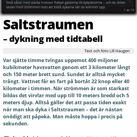
Saltstraumen.
Små båtar med starka motorer fraktar gästerna till dykplatserna – och de driver
sedan med strömmen redo att bistå dykarna när de kommer upp.
2
av
10
Saltstraumen
– dykning med tidtabell
Text och foto Lill Haugen
Var sjätte timme tvingas uppemot 400 miljoner
kubikmeter havsvatten genom ett 3 kilometer långt
och 150 meter brett sund. Sundet är alltså mycket
trångt. Vattnet får en fart på bortåt 22 knop eller 40
kilometer i timmen. När strömmen är som starkast
bildas det virvlar med upp till 10 meters bredd och 5
meters djup. Alltså gäller det att passa tiden exakt
när man ska dyka i Saltstraumen – det är nästan
onödigt att påpeka. Man måste hoppa i precis på
sekunden.