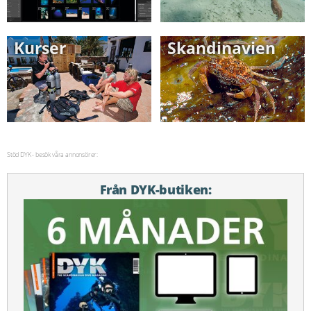
Kurser
Skandinavien
Stöd DYK - besök våra annonsörer:
Från DYK-butiken: