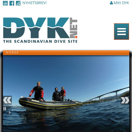
NYHETSBREV!
Mitt DYK
Hoppa till
huvudinnehåll
Hem
NORGE
Tidningen
Nyheter
Artiklar
DYK Guiden
Shop
Även i Nordnorge kan
Föregående
Nästa
man behöva kyla ned sig
Kontakt
under sommaren. Här är
Pausa
det Siri Posti Thorsen som
tar sig ett dopp efter att
Sök
ha dykt i Tunellen i