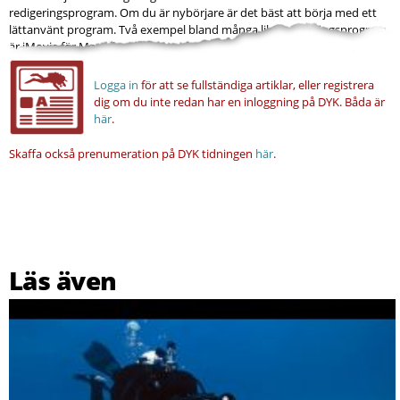
redigeringsprogram. Om du är nybörjare är det bäst att börja med ett
lättanvänt program. Två exempel bland många lika redigeringsprogram
är iMovie för Mac eller gratisprogrammet Movie Maker för PC. De...
Logga in
för att se fullständiga artiklar, eller registrera
dig om du inte redan har en inloggning på DYK.
Båda är
här
.
Skaffa också prenumeration på DYK tidningen
här
.
Läs även