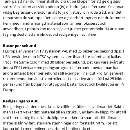
Tänk på att när du filmar skall du dra ut på klippen för att ge dig själv
större flexibilitet att sätta början (in) och slut (ut) i efterhand. En annan
viktig begränsande faktor är att följa din story, din röda tråd, eller det
temat som du satt upp. Det hjälper dig oerhört mycket när du kommer
hem med mindre mängd material som är mer fokuserat och
användbart. I princip kan man säga att ju mer genomtänkt du är innan
tagning desto lättare blir det vid redigeringen av filmen.
Rutor per sekund
I Europa använder vi TV systemet PAL med 25 bilder per sekund (fps). I
USA använder man NTSC systemet, som ibland lite skämtsamt kallas
”Not The Same Color” med 30 bilder per sekund. Det kan vara svårt att
ändra FPS i enklare redigeringsprogram i efterhand medan man kan
ändra antalet bilder per sekund i till exempel Final Cut Pro. En generell
rekommendation är att kontrollera att din video är inställd på 25 bilder
per sekund från början för att uppnå bästa flödet och kvalitet på en TV i
Europa.
Redigeringens ABC
Redigeringen är den mest kreativa tillfredställelsen av filmandet. Sakta
men säkert växer ditt material till en struktur, en länk av klipp, för att till
slut bli en färdig film. När du klipper märker du snart att ditt filmade
material får ny fart, starkare stämningar och förstärkt rytm. För att
kunna börja med redigeringsarbetet behöver du ett