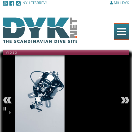
NYHETSBREV!
Mitt DYK
Hoppa till
huvudinnehåll
Hem
VIDEO
Tidningen
Nyheter
Artiklar
DYK Guiden
Shop
Föregående
Nästa
Kontakt
Pausa
Sök