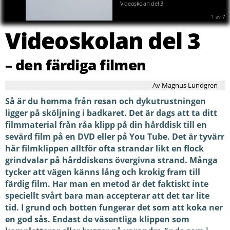
Videoskolan del 3
Tidsförlängande klipp är möjligt om man filmar från olika vinklar och genom
klippningen kan man återskapa ett något mer utdraget förlopp.
2
av
7
Videoskolan del 3
– den färdiga filmen
Av Magnus Lundgren
Så är du hemma från resan och dykutrustningen
ligger på sköljning i badkaret. Det är dags att ta ditt
filmmaterial från råa klipp på din hårddisk till en
sevärd film på en DVD eller på You Tube. Det är tyvärr
här filmklippen alltför ofta strandar likt en flock
grindvalar på hårddiskens övergivna strand. Många
tycker att vägen känns lång och krokig fram till
färdig film. Har man en metod är det faktiskt inte
speciellt svårt bara man accepterar att det tar lite
tid. I grund och botten fungerar det som att koka ner
en god sås. Endast de väsentliga klippen som