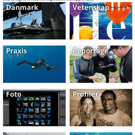
Danmark
Vetenskap
Praxis
Reportage
Foto
Profiler