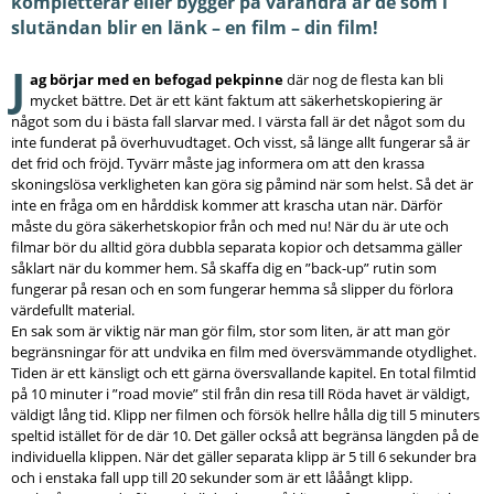
kompletterar eller bygger på varandra är de som i
slutändan blir en länk – en film – din film!
J
ag börjar med en befogad pekpinne
där nog de flesta kan bli
mycket bättre. Det är ett känt faktum att säkerhetskopiering är
något som du i bästa fall slarvar med. I värsta fall är det något som du
inte funderat på överhuvudtaget. Och visst, så länge allt fungerar så är
det frid och fröjd. Tyvärr måste jag informera om att den krassa
skoningslösa verkligheten kan göra sig påmind när som helst. Så det är
inte en fråga om en hårddisk kommer att krascha utan när. Därför
måste du göra säkerhetskopior från och med nu! När du är ute och
filmar bör du alltid göra dubbla separata kopior och detsamma gäller
såklart när du kommer hem. Så skaffa dig en ”back-up” rutin som
fungerar på resan och en som fungerar hemma så slipper du förlora
värdefullt material.
En sak som är viktig när man gör film, stor som liten, är att man gör
begränsningar för att undvika en film med översvämmande otydlighet.
Tiden är ett känsligt och ett gärna översvallande kapitel. En total filmtid
på 10 minuter i ”road movie” stil från din resa till Röda havet är väldigt,
väldigt lång tid. Klipp ner filmen och försök hellre hålla dig till 5 minuters
speltid istället för de där 10. Det gäller också att begränsa längden på de
individuella klippen. När det gäller separata klipp är 5 till 6 sekunder bra
och i enstaka fall upp till 20 sekunder som är ett lååångt klipp.