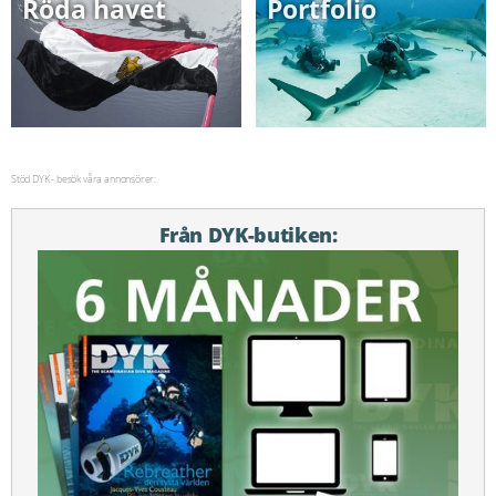
Röda havet
Portfolio
Stöd DYK - besök våra annonsörer:
Från DYK-butiken: