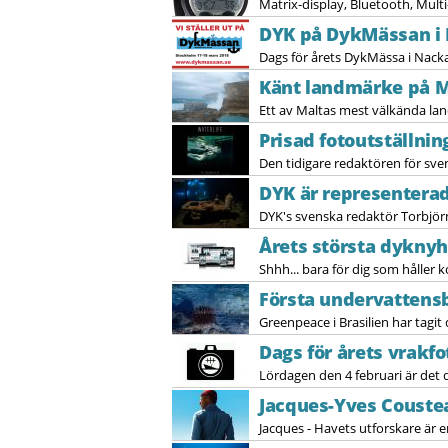
Matrix-display, Bluetooth, Multi-
DYK på DykMässan i 
Dags för årets DykMässa i Nacka
Känt landmärke på M
Ett av Maltas mest välkända la
Prisad fotoutställnin
Den tidigare redaktören för sv
DYK är representerad
DYK's svenska redaktör Torbjörn
Årets största dyknyh
Shhh... bara för dig som håller k
Första undervattensb
Greenpeace i Brasilien har tagit
Dags för årets vrak
Lördagen den 4 februari är det 
Jacques-Yves Couste
Jacques - Havets utforskare är 