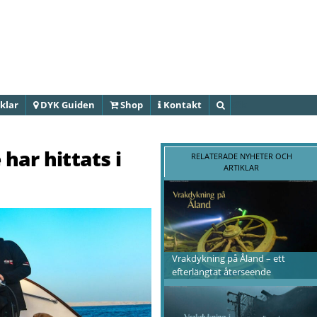
Hoppa till
huvudinnehåll
klar
DYK Guiden
Shop
Kontakt
Sök
har hittats i
RELATERADE NYHETER OCH
ARTIKLAR
Vrakdykning på Åland – ett
efterlängtat återseende