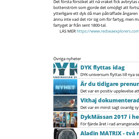
Det första försöket att nå vraket fick avbryta
bottenström som gjorde det omöjligt att fort
ytterligare ett dyk då man påträffade ångaren
ännu inte vad det rör sig om för fartyg, men ma
fartyget är från sent 1800-tal.
LÄS MER
https://www.redseaexplorers.co
Övriga nyheter
DYK flyttas idag
DYK-universum flyttas till nya s
Är du tidigare prenu
Det var en positiv upplevelse at
Vithaj dokumenterad 
Det var en minst sagt ovanlig s
DykMässan 2017 i he
För fjärde året i rad arrangerad
Aladin MATRIX - två