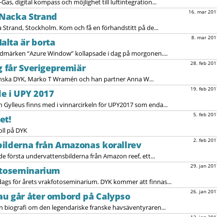
Gas, digital kompass och möjlighet till luftintegration...
16. mar 201
Nacka Strand
 Strand, Stockholm. Kom och få en förhandstitt på de...
8. mar 201
alta är borta
ndmärken “Azure Window” kollapsade i dag på morgonen....
28. feb 201
g får Sverigepremiär
enska DYK, Marko T Wramén och han partner Anna W...
19. feb 201
e i UPY 2017
 Gylleus finns med i vinnarcirkeln för UPY2017 som enda...
5. feb 201
et!
oll på DYK
2. feb 201
ilderna från Amazonas korallrev
 de första undervattensbilderna från Amazon reef, ett...
29. jan 201
fotoseminarium
dags för årets vrakfotoseminarium. DYK kommer att finnas...
26. jan 201
au går åter ombord på Calypso
en biografi om den legendariske franske havsäventyraren...