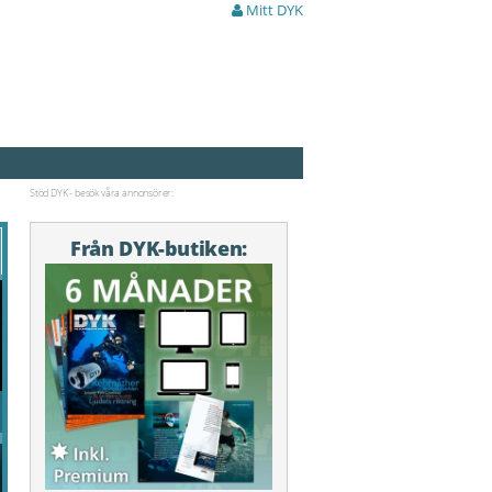
Mitt DYK
Stöd DYK - besök våra annonsörer:
Från DYK-butiken: