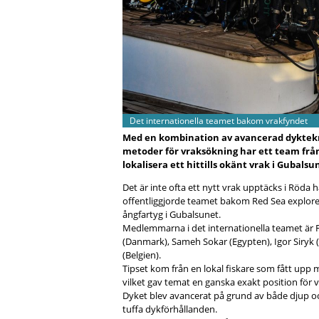
Det internationella teamet bakom vrakfyndet
Med en kombination av avancerad dyktekn
metoder för vraksökning har ett team från
lokalisera ett hittills okänt vrak i Gubalsu
Det är inte ofta ett nytt vrak upptäcks i Röda h
offentliggjorde teamet bakom Red Sea explorers
ångfartyg i Gubalsunet.
Medlemmarna i det internationella teamet är Fai
(Danmark), Sameh Sokar (Egypten), Igor Siryk 
(Belgien).
Tipset kom från en lokal fiskare som fått upp m
vilket gav temat en ganska exakt position för 
Dyket blev avancerat på grund av både djup och
tuffa dykförhållanden.