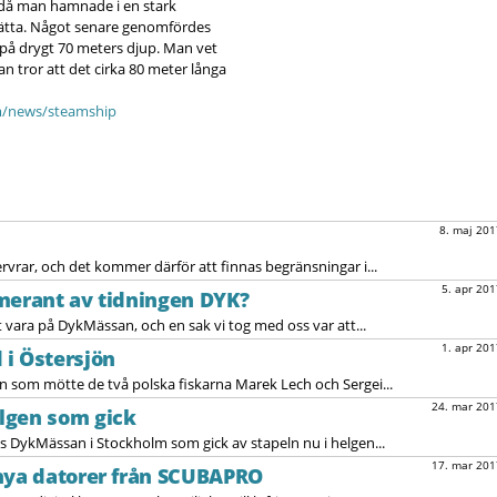
s då man hamnade i en stark
sätta. Något senare genomfördes
 på drygt 70 meters djup. Man vet
n tror att det cirka 80 meter långa
m/news/steamship
8. maj 201
ervrar, och det kommer därför att finnas begränsningar i...
5. apr 201
merant av tidningen DYK?
t vara på DykMässan, och en sak vi tog med oss var att...
1. apr 201
i Östersjön
yn som mötte de två polska fiskarna Marek Lech och Sergei...
24. mar 201
lgen som gick
es DykMässan i Stockholm som gick av stapeln nu i helgen...
17. mar 201
 nya datorer från SCUBAPRO