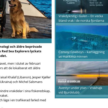
Vrakdykning i Gulen – En vecka
bland vrak i de norska fjordarna
ologi och äldre beprövade
 Red Sea Explorers lyckats
Convoy Cowboys – kartläggning
ndet.
av maritima minnen
avet, men i slutet av februari
 att de lokaliserat ett äldre
sal Khalaf (Libanon), Jesper Kjøller
(Ukraina) och Michel Salsmans
Äventyr under ytan – Vrakhajk
indre vrakdelar i sina fiskeredskap,
vid Bjuröklubb
vraket.
 läge i en trafikerad farled med