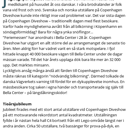
J
medlidsamt på huvudet åt oss danskar. I våra brödraländer är folk
vana vid frost och snö. Svenska och norska utställare på Copenhagen
Diveshow kunde inte riktigt inse vad problemet var. Det var sista dagen
på Copenhagen Diveshow – traditionellt dagen med flest besökare.
Varför hade myndigheterna avrått från all bilkörning i Köpenhamn en
söndagsförmiddag? Bara för några ynka snöflingor…
”Feriemessen” har anordnats i Bella Center i 28 år. Copenhagen
Diveshow har utgjort en allt större del av arrangemanget de senaste tio
åren. Men aldrig förr har vädret varit en så stark motspelare. I fjol
hittade knappt 40 000 besökare vägen till Bella Center under de dagar
mässan varade. Till det här årets upplaga dök bara lite mer än 32 000
upp. Det märktes minsann.
Lyckligtvis ansåg många ändå att färden till Copenhagen Diveshow
måste räknas till kategorin ”nödvändig bilkörning”. Därmed tolkade de
danska Vägverkets varning till fördel för en dykupplevelse inomhus. En
mässbesökare tog saken i egna händer och transporterade sig själv till
Bella Center – på längdåkningsskidor!
Tioårsjubileum
Jubileet firades med ett stort antal utställare vid Copenhagen Diveshow
på ett motsvarande rekordstort antal kvadratmeter. Utställningen
fyllde i år nästan hela hall C4 bortsett från ett Lego-område längst ner i
andra änden. Cirka 50 utställare, två bassänger för prova-på-dyk, en