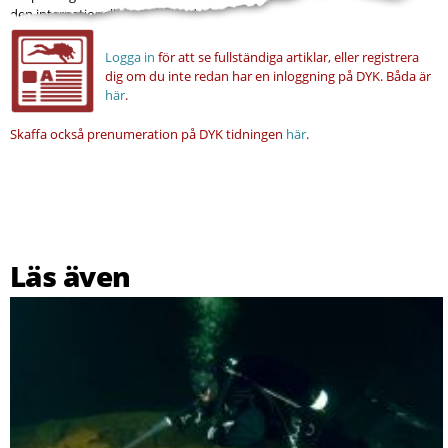
den internationella mässkalendern som...
Logga in
för att se fullständiga artiklar, eller registrera
dig om du inte redan har en inloggning på DYK.
Båda är
här
.
Skaffa också prenumeration på DYK tidningen
här
.
Läs även