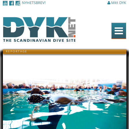
NYHETSBREV!
Mitt DYK
Hoppa till
huvudinnehåll
Hem
REPORTAGE
Tidningen
Nyheter
Artiklar
DYK Guiden
Shop
Kontakt
Sök