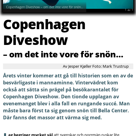
Copenhagen Diveshow – om det inte vore för snön…
1
av
1
Copenhagen
Diveshow
– om det inte vore för snön…
Av Jesper Kjøller Foto: Mark Trustrup
Årets vinter kommer att gå till historien som en av de
besvärligaste i mannaminne. Vintervädret kom
också att sätta sin prägel på besökarantalet för
Copenhagen Diveshow. Den tionde upplagan av
evenemanget blev i alla fall en rungande succé. Man
måste bara först ta sig genom snön till Bella Center.
Där fanns det massor att värma sig med.
ag begriper mycket väl
att svenskar och norrmän ruskar lite