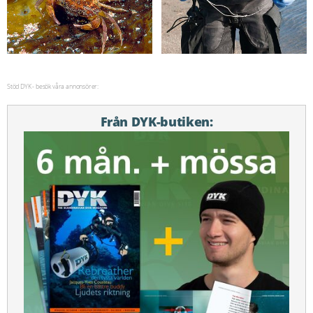
Stöd DYK - besök våra annonsörer:
Från DYK-butiken: