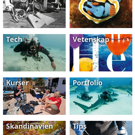
Tech
Vetenskap
Kurser
Portfolio
Skandinavien
Tips