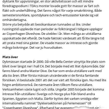
dyktank för uppvisningar, en stor aktivitetsscen och ett mindre
föredragspodium i TDA:s monter lovade gott för massor av fart och
fläkt och underhållning. Det fanns något för varje smakriktning. Både
semestersnorklare, sportdykare och tech-entusiaster kände sig väl
omhändertagna.
Större yta betydde att besökarskaran tunnades ut lite. Under
rusningstid upplevde man perioder av folkträngsel i tidigare upplagor
av Copenhagen Diveshow. De uteblev i år. Men många av utställarna
uppskattade det efteråt. De hade faktiskt värdesatt att få lite längre tid
att prata med sina gäster. De visade massor av intresse och gjorde
många bokningar. Det var ju huvudsaken.
Plats över
Dykmässan startade år 2000. Då ville Bella Center utnyttja lite plats som
blivit över längst ner i hall C4. Det började med ett litet dykområde. Där
fanns bland andra Master Dive. De har som enda utställare varit med
alla tio åren. Efter första mässan utvärderade vi de första famlande
försöken. Vi beslutade 2001 att det var värt att försöka igen. Nu med lite
högre ambitionsnivå. De närmaste åren tillkom flera utställare.
Verksamheten växte lugnt och stilla. Ungefär 2005 började det komma
intresse från utställare i Sverige och Norge plus från bland andra
Spanien, Egypten och Malta. Därför byttes det varken smidiga eller
internationella namnet ”Dykkersektionen på Feriemessen” till
”Copenhagen Diveshow”. Efterhand har evenemanget etablerat sig i