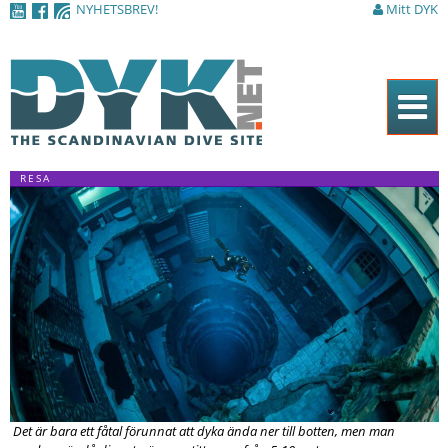
NYHETSBREV!
Mitt DYK
Hoppa till
huvudinnehåll
Hem
RESA
Tidningen
Nyheter
Artiklar
DYK Guiden
Shop
Kontakt
Det är bara ett fåtal förunnat att dyka ända ner till botten, men man
Sök