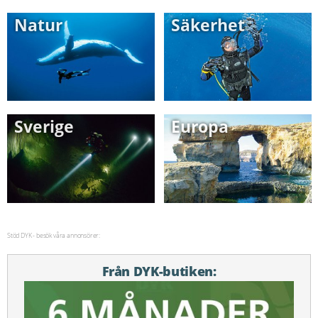
Natur
Säkerhet
Sverige
Europa
Stöd DYK - besök våra annonsörer:
Från DYK-butiken: