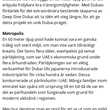
erbjuda fridykare bra träningsmöjligheter. Med Dubais
förkärlek för det extraordinära bestämde skaparna av
Deep Dive Dubai att ta idén ett steg längre, för att ge
detta projekt en unik Dubai-prägel.
Metropolis
En 60 meter djup pool hade kunnat vara en ganska
tråkig och steril miljö, om man inte varit tillräckligt
kreativ. Det fanns flera idéer, exempelvis på temat
pärldykning, som var UAE:s ekonomiska grund under
flera århundraden. Pärldykningen var en viktig
verksamhet för Dubai tills japanerna introducerade
industripärlor för cirka hundra år sedan. Dessa
konkurrerade ut pärlindustin i UAE. Många familjer inom
emiratet kan spåra sitt ursprung till en tid då de var en
del av pärlhandeln som fungerade som grund för
modernt välstånd i regionen.
Men hur designar man en pool för att se ut som en miljö