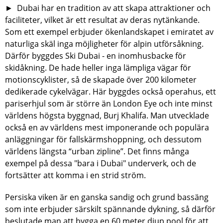
► Dubai har en tradition av att skapa attraktioner och
faciliteter, vilket är ett resultat av deras nytänkande.
Som ett exempel erbjuder ökenlandskapet i emiratet av
naturliga skäl inga möjligheter för alpin utförsåkning.
Därför byggdes Ski Dubai - en inomhusbacke för
skidåkning. De hade heller inga lämpliga vägar för
motionscyklister, så de skapade över 200 kilometer
dedikerade cykelvägar. Här byggdes också operahus, ett
pariserhjul som är större än London Eye och inte minst
världens högsta byggnad, Burj Khalifa. Man utvecklade
också en av världens mest imponerande och populära
anläggningar för fallskärmshoppning, och dessutom
världens längsta “urban zipline”. Det finns många
exempel på dessa "bara i Dubai" underverk, och de
fortsätter att komma i en strid ström.
Persiska viken är en ganska sandig och grund bassäng
som inte erbjuder särskilt spännande dykning, så därför
beslutade man att bygga en 60 meter djup pool för att