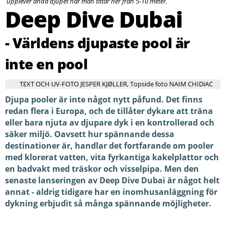
upplever ändå djupet när man tittar ner från 5-10 meter.
Deep Dive Dubai
- Världens djupaste pool är
inte en pool
TEXT OCH UV-FOTO JESPER KJØLLER, Topside foto NAIM CHIDiAC
Djupa pooler är inte något nytt påfund. Det finns
redan flera i Europa, och de tillåter dykare att träna
eller bara njuta av djupare dyk i en kontrollerad och
säker miljö. Oavsett hur spännande dessa
destinationer är, handlar det fortfarande om pooler
med klorerat vatten, vita fyrkantiga kakelplattor och
en badvakt med träskor och visselpipa. Men den
senaste lanseringen av Deep Dive Dubai är något helt
annat - aldrig tidigare har en inomhusanläggning för
dykning erbjudit så många spännande möjligheter.