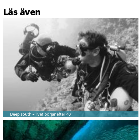
Läs även
Deep south – livet börjar efter 40