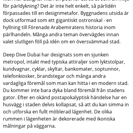
för pärldykning? Det är inte helt enkelt, så pärlidén
förpassades till en designmetafor. Byggnadens utsida är
dock utformad som ett gigantiskt ostronskal - en
hyllning till Förenade Arabemiratens historia inom
pärlhandeln. Många andra teman övervägdes innan
valet slutligen föll på idén om en översvämmad stad.
Deep Dive Dubai har designats som en sjunken
metropol, intakt med typiska attiraljer som lyktstolpar,
kundvagnar, cyklar, skyltar, bankomater, soptunnor,
telefonkiosker, brandstegar och många andra
vardagliga föremål som man kan hitta i en modern stad.
Du kommer inte bara dyka bland föremål från stadens
gator. Efter en okänd postapokalyptisk händelse har en
husvägg i staden delvis kollapsat, så att du kan simma in
och utforska en fullt möblerad lägenhet. De olika
rummen i lägenheten är dekorerade med ikoniska
målningar på väggarna.