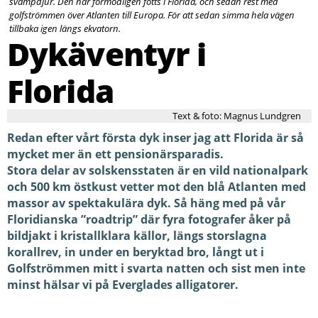
svampdjur. Den har förmodligen fötts i Florida, och sedan rest med
golfströmmen över Atlanten till Europa. För att sedan simma hela vägen
tillbaka igen längs ekvatorn.
Dykäventyr i
Florida
Text & foto: Magnus Lundgren
Redan efter vårt första dyk inser jag att Florida är så
mycket mer än ett pensionärsparadis.
Stora delar av solskensstaten är en vild nationalpark
och 500 km östkust vetter mot den blå Atlanten med
massor av spektakulära dyk. Så häng med på vår
Floridianska ”roadtrip” där fyra fotografer åker på
bildjakt i kristallklara källor, längs storslagna
korallrev, in under en beryktad bro, långt ut i
Golfströmmen mitt i svarta natten och sist men inte
minst hälsar vi på Everglades alligatorer.