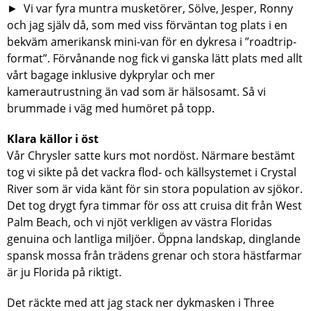
► Vi var fyra muntra musketörer, Sölve, Jesper, Ronny
och jag själv då, som med viss förväntan tog plats i en
bekväm amerikansk mini-van för en dykresa i ”roadtrip-
format”. Förvånande nog fick vi ganska lätt plats med allt
vårt bagage inklusive dykprylar och mer
kamerautrustning än vad som är hälsosamt. Så vi
brummade i väg med humöret på topp.
Klara källor i öst
Vår Chrysler satte kurs mot nordöst. Närmare bestämt
tog vi sikte på det vackra flod- och källsystemet i Crystal
River som är vida känt för sin stora population av sjökor.
Det tog drygt fyra timmar för oss att cruisa dit från West
Palm Beach, och vi njöt verkligen av västra Floridas
genuina och lantliga miljöer. Öppna landskap, dinglande
spansk mossa från trädens grenar och stora hästfarmar
är ju Florida på riktigt.
Det räckte med att jag stack ner dykmasken i Three