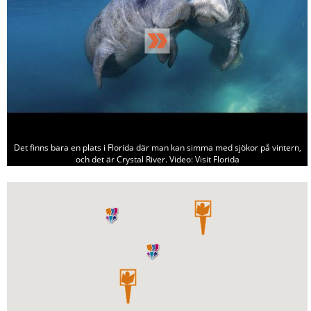
Det finns bara en plats i Florida där man kan simma med sjökor på vintern,
och det är Crystal River. Video: Visit Florida