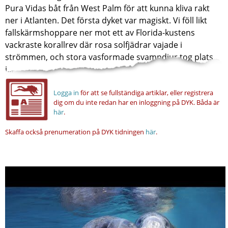
Pura Vidas båt från West Palm för att kunna kliva rakt
ner i Atlanten. Det första dyket var magiskt. Vi föll likt
fallskärmshoppare ner mot ett av Florida-kustens
vackraste korallrev där rosa solfjädrar vajade i
strömmen, och stora vasformade svampdjur tog plats
i...
Logga in
för att se fullständiga artiklar, eller registrera
dig om du inte redan har en inloggning på DYK.
Båda är
här
.
Skaffa också prenumeration på DYK tidningen
här
.