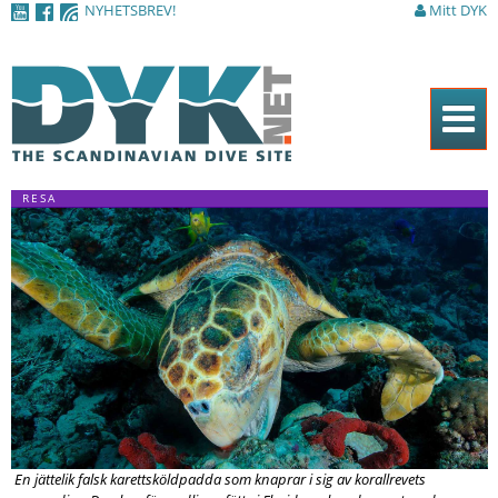
NYHETSBREV!
Mitt DYK
Hoppa till
huvudinnehåll
Hem
RESA
Tidningen
Nyheter
Artiklar
DYK Guiden
Shop
Kontakt
En jättelik falsk karettsköldpadda som knaprar i sig av korallrevets
Sök