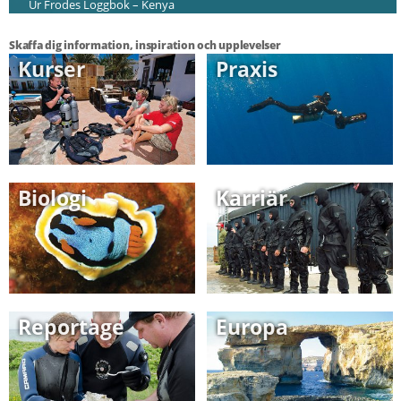
Ur Frodes Loggbok – Kenya
Skaffa dig information, inspiration och upplevelser
Kurser
Praxis
Biologi
Karriär
Reportage
Europa