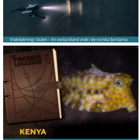
Vrakdykning i Gulen – En vecka bland vrak i de norska fjordarna