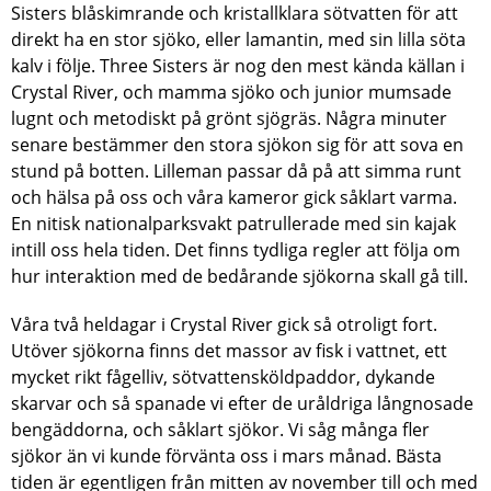
Sisters blåskimrande och kristallklara sötvatten för att
direkt ha en stor sjöko, eller lamantin, med sin lilla söta
kalv i följe. Three Sisters är nog den mest kända källan i
Crystal River, och mamma sjöko och junior mumsade
lugnt och metodiskt på grönt sjögräs. Några minuter
senare bestämmer den stora sjökon sig för att sova en
stund på botten. Lilleman passar då på att simma runt
och hälsa på oss och våra kameror gick såklart varma.
En nitisk nationalparksvakt patrullerade med sin kajak
intill oss hela tiden. Det finns tydliga regler att följa om
hur interaktion med de bedårande sjökorna skall gå till.
Våra två heldagar i Crystal River gick så otroligt fort.
Utöver sjökorna finns det massor av fisk i vattnet, ett
mycket rikt fågelliv, sötvattensköldpaddor, dykande
skarvar och så spanade vi efter de uråldriga långnosade
bengäddorna, och såklart sjökor. Vi såg många fler
sjökor än vi kunde förvänta oss i mars månad. Bästa
tiden är egentligen från mitten av november till och med