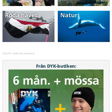
Röda havet
Natur
Stöd DYK - besök våra annonsörer:
Från DYK-butiken: