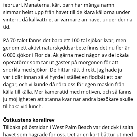
februari. Manaterna, kärt barn har många namn,
simmar helst upp från havet till de klara källorna under
vintern, då källvattnet är varmare än havet under denna
tid.
På 70-talet fanns det bara ett 100-tal sjökor kvar, men
genom ett aktivt naturskyddsarbete finns det nu fler än
6 000 sjökor i Florida. Åk gärna med någon av de lokala
operatörer som tar ut gäster på morgonen för att
snorkla med sjökor. De hittar rätt direkt. Jag hade ju
varit där innan så vi hyrde i stället en flodbåt ett par
dagar, och vi kunde då röra oss för egen maskin från
källa till källa. Mer kameratid med motiven, och så fanns
ju möjligheten att stanna kvar när andra besökare skulle
tillbaka vid lunch.
Östkustens korallrev
Tillbaka på östsidan i West Palm Beach var det dyk i salta
havet som hägrade för oss. Det är en kort båttur ut med