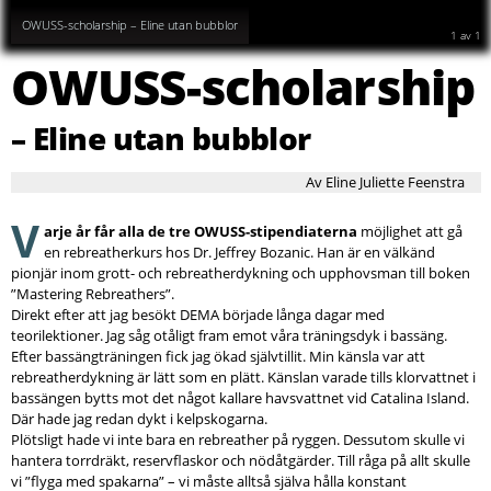
OWUSS-scholarship – Eline utan bubblor
1
av
1
OWUSS-scholarship
– Eline utan bubblor
Av Eline Juliette Feenstra
V
arje år får alla de tre OWUSS-stipendiaterna
möjlighet att gå
en rebreatherkurs hos Dr. Jeffrey Bozanic. Han är en välkänd
pionjär inom grott- och rebreatherdykning och upphovsman till boken
”Mastering Rebreathers”.
Direkt efter att jag besökt DEMA började långa dagar med
teorilektioner. Jag såg otåligt fram emot våra träningsdyk i bassäng.
Efter bassängträningen fick jag ökad självtillit. Min känsla var att
rebreatherdykning är lätt som en plätt. Känslan varade tills klorvattnet i
bassängen bytts mot det något kallare havsvattnet vid Catalina Island.
Där hade jag redan dykt i kelpskogarna.
Plötsligt hade vi inte bara en rebreather på ryggen. Dessutom skulle vi
hantera torrdräkt, reservflaskor och nödåtgärder. Till råga på allt skulle
vi ”flyga med spakarna” – vi måste alltså själva hålla konstant