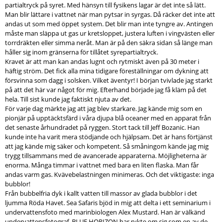
partialtryck på syret. Med hänsyn till fysikens lagar är det inte så lätt.
Man blir lättare i vattnet när man pytsar in syrgas. Då räcker det inte att
andas ut som med öppet system. Det blir man inte tyngre av. Antingen
måste man släppa ut gas ur kretsloppet, justera luften i vingvästen eller
torrdräkten eller simma neråt. Man är på den säkra sidan så länge man
håller sig inom gränserna för tillåtet syrepartialtryck.
Kravet är att man kan andas lugnt och rytmiskt även på 30 meter i
häftig ström. Det fick alla mina tidigare föreställningar om dykning att
försvinna som dagg i solsken. Vilket äventyr! I början tvivlade jag starkt
på att det här var något för mig. Efterhand började jag få kläm på det
hela. Till sist kunde jag faktiskt njuta av det.
För varje dag märkte jag att jag blev starkare. Jag kände mig som en
pionjär på upptäcktsfärd i våra djupa blå oceaner med en apparat från
det senaste århundradet på ryggen. Stort tack till Jeff Bozanic. Han
kunde inte ha varit mera stödjande och hjälpsam. Det är hans förtjänst
att jag kände mig säker och kompetent. Så småningom kände jag mig
trygg tillsammans med de avancerade apparaterna. Möjligheterna är
enorma. Många timmar i vattnet med bara en liten flaska. Man får
andas varm gas. Kvävebelastningen minimeras. Och det viktigaste: inga
bubblor!
Från bubbelfria dyk i kallt vatten till massor av glada bubblor i det
ljumma Röda Havet. Sea Safaris bjöd in mig att delta i ett seminarium i
undervattensfoto med marinbiologen Alex Mustard. Han är välkänd
undervattensfotograf. BLUE HORIZON har rykte om sig som en av de