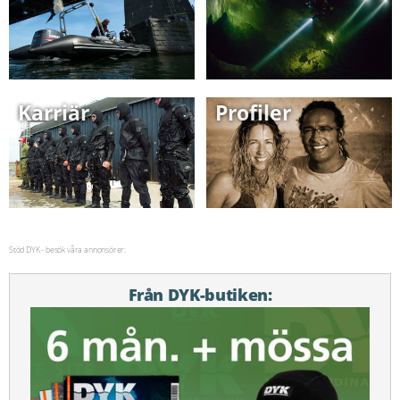
Karriär
Profiler
Stöd DYK - besök våra annonsörer:
Från DYK-butiken: