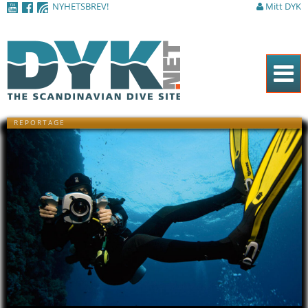
NYHETSBREV!
Mitt DYK
Hoppa till
huvudinnehåll
Hem
REPORTAGE
Tidningen
Nyheter
Artiklar
DYK Guiden
Shop
Kontakt
Sök