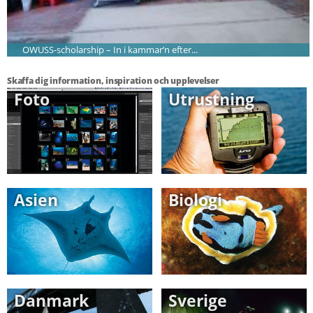
OWUSS-scholarship – In i kammar’n efter...
Skaffa dig information, inspiration och upplevelser
Foto
Utrustning
Asien
Biologi
Danmark
Sverige