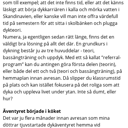
som till exempel; att det inte finns tid, eller att det känns
läskigt att börja dykkarriären i kalla och mörka vatten i
Skandinavien, eller kanske vill man inte offra värdefull
tid på semestern för att sitta i skolbänken och plugga
dykteori.
Numera, ja egentligen sedan rätt länge, finns det en
väldigt bra lösning på allt det där. En grundkurs i
dykning består ju av tre huvuddelar - teori,
bassängträning och uppdyk. Med ett så kallat ”referral-
program” kan du antingen göra första delen (teorin),
eller både del ett och två (teori och bassängträning), på
hemmaplan innan avresan. Då slipper du klassrumstid
på plats och kan istället fokusera på det roliga som att
dyka och uppleva livet under ytan. Inte så dumt, eller
hur?
Äventyret började i köket
Det var ju flera månader innan avresan som mina
döttrar tjuvstartade dykäventyret hemma vid