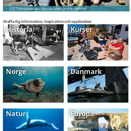
S/S Transylvania – besök i den undre världen
Skaffa dig information, inspiration och upplevelser
Historia
Kurser
Norge
Danmark
Natur
Europa