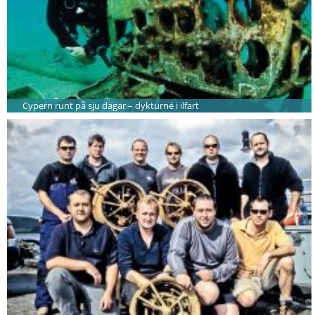
Cypern runt på sju dagar – dykturné i ilfart