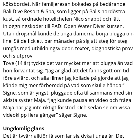
köksbordet. När familjeresan bokades på bedårande
Bali Dive Resort & Spa, som ligger på Balis nordöstra
kust, så ordnade hotellchefen Nico snabbt och lätt
inloggningskoder till PADI Open Water Diver kursen.
Utan dröjsmål kunde de unga damerna börja plugga on-
line. Så de fick ett par månader på sig att steg för steg
umgås med utbildningsvideor, texter, diagnostiska prov
och slutprov.
Tove (14 år) tyckte det var mycket mer att plugga än vad
hon förväntat sig. ”Jag är glad att det fanns gott om tid
före avfärd, och alla filmer jag kollade på gjorde att jag
kände mig mer förberedd på vad som skulle hända.”
Signe, som är yngst, pluggade ofta tillsammans med sin
äldsta syster Maja. ”Jag kunde pausa en video och fråga
Maja när jag inte riktigt förstod. Och sedan se om vissa
videoklipp flera gånger” säger Signe.
Ungdomlig glans
Det är tyvärr alltför få som lär sig dyka i unga år. Det