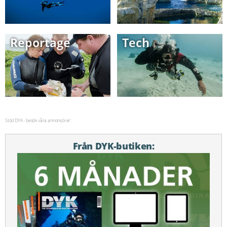
Reportage
Tech
Stöd DYK - besök våra annonsörer:
Från DYK-butiken: