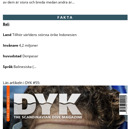
av dem är stora och breda medan andra är...
FAKTA
Bali
Land
Tillhör världens största örike Indonesien
Invånare
4,2 miljoner
huvudstad
Denpasar
Språk
Balinesiska (...
Läs artikeln i DYK #55: