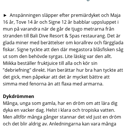
► Anspänningen släpper efter premiärdyket och Maja
16 år, Tove 14 år och Signe 12 år babblar uppsluppet i
mun på varandra när de går de tjugo metrarna från
stranden till Bali Dive Resort & Spas restaurang. Det är
glada miner med berättelser om korallrev och färgglada
fiskar. Signe tyckte att den där megastora blåsfisken såg
ut som den behövde syrgas. Lite läskig var den allt.
Miikka beställer fruktjuice till alla och kör sin
”debriefning" direkt. Han berättar hur bra han tyckte att
det gick, men påpekar att det är mycket bättre att
simma med fenorna än att flaxa med armarna.
Dykdrömmen
Många, unga som gamla, har en dröm om att lära dig
dyka en vacker dag. Helst i klara och tropiska vatten.
Men alltför många gånger stannar det vid just en dröm
och det blir aldrig av. Anledningarna kan vara många