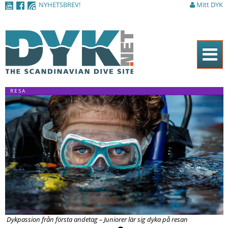
NYHETSBREV!
Mitt DYK
Hoppa till
huvudinnehåll
Hem
RESA
Tidningen
Nyheter
Artiklar
DYK Guiden
Shop
Kontakt
Dykpassion från första andetag – Juniorer lär sig dyka på resan
Sök