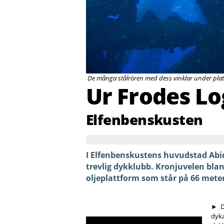
De många stålrören med dess vinklar under plattf
Ur Frodes L
Elfenbenskusten
I Elfenbenskustens huvudstad Abi
trevlig dykklubb. Kronjuvelen bla
oljeplattform som står på 66 mete
► Det är en söndag i november och klockan är 06.30 när jag möter de andra
dyka