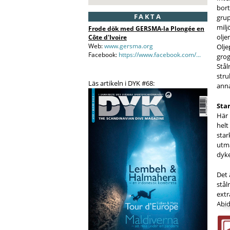
bort
FAKTA
grup
milj
Frode dök med GERSMA-la Plongée en
olje
Côte d'Ivoire
Web:
www.gersma.org
Olje
Facebook:
https://www.facebook.com/...
grog
Stål
stru
Läs artikeln i DYK #68:
anna
Sta
Här 
helt
star
utm
dyke
Det 
stål
extr
Abid