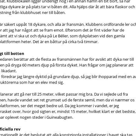
åt. Klubblokalen ligger underligt nog i en annan hamn en bit bort, så när
liga dykare är på plats tar vi båten dit. Alla hjälps där åt att bära flaskor och
stning från klubbhuset ner till båten.
är säkert uppåt 18 dykare, och alla är fransmän. Klubbens ordförande ler oc
r att jag har något att se fram emot. Eftersom det är fint väder har de
ämt att vi ska ut och dyka på Le Bélier, som dykplatsen vid den gamla
plattformen heter. Det är en båttur på cirka två timmar.
t till botten
edaren berättar att de flesta av fransmännen har för avsikt att dyka ner till
en på dryga 60 meters djup på första dyket. Han frågar om jag planerar att
 likadant.
v föredrar jag längre dyktid på grundare djup, så jag blir ihopparad med en a
ruktörerna som har en elev med sig.
lanerar att gå ner till 25 meter, vilket passar mig bra. Da vi sejlede ud fra
en, havde vandet set ret grumset ud de første sømil, men da vi nærmer os
platformen, ser det meget bedre ud. Da jeg kommer i vandet, er jeg
rasket over, hvor god sigten er, mindst 15 meter, hvilket klart er det bedste,
har oplevet nogen steder i Guineabugten.
ficiella rev
rnationellt är det beslutat att alla konstgjorda installationer i havet ska tas