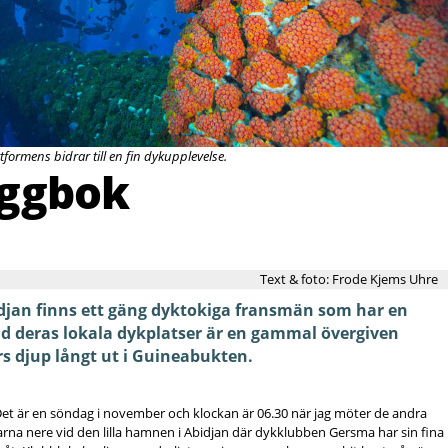
ormens bidrar till en fin dykupplevelse.
oggbok
Text & foto: Frode Kjems Uhre
djan finns ett gäng dyktokiga fransmän som har en
nd deras lokala dykplatser är en gammal övergiven
rs djup långt ut i Guineabukten.
rna nere vid den lilla hamnen i Abidjan där dykklubben Gersma har sin fina