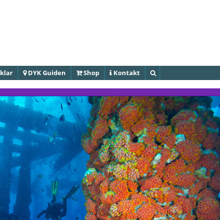
Hoppa till
huvudinnehåll
klar
DYK Guiden
Shop
Kontakt
Sök