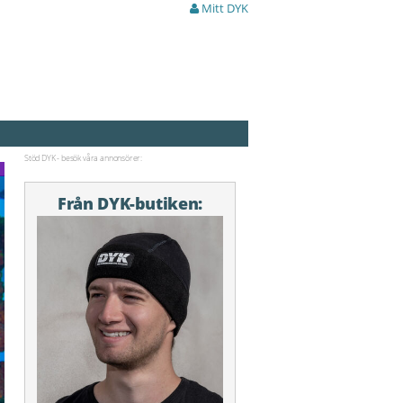
Mitt DYK
Stöd DYK - besök våra annonsörer:
Från DYK-butiken: