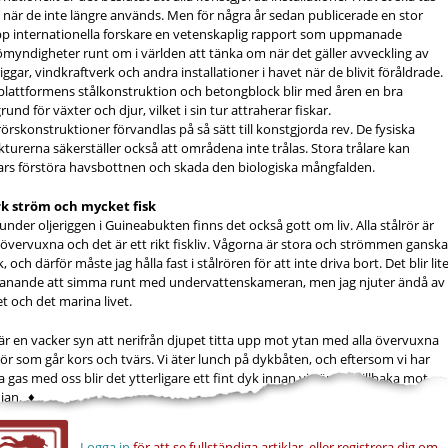
 när de inte längre används. Men för några år sedan publicerade en stor
p internationella forskare en vetenskaplig rapport som uppmanade
ömyndigheter runt om i världen att tänka om när det gäller avveckling av
riggar, vindkraftverk och andra installationer i havet när de blivit föråldrade.
plattformens stålkonstruktion och betongblock blir med åren en bra
rund för växter och djur, vilket i sin tur attraherar fiskar.
rörskonstruktioner förvandlas på så sätt till konstgjorda rev. De fysiska
kturerna säkerställer också att områdena inte trålas. Stora trålare kan
rs förstöra havsbottnen och skada den biologiska mångfalden.
rk ström och mycket fisk
under oljeriggen i Guineabukten finns det också gott om liv. Alla stålrör är
 övervuxna och det är ett rikt fiskliv. Vågorna är stora och strömmen gansk
k, och därför måste jag hålla fast i stålrören för att inte driva bort. Det blir lit
anande att simma runt med undervattenskameran, men jag njuter ändå av
t och det marina livet.
är en vacker syn att nerifrån djupet titta upp mot ytan med alla övervuxna
rör som går kors och tvärs. Vi äter lunch på dykbåten, och eftersom vi har
a gas med oss blir det ytterligare ett fint dyk innan vi vänder tillbaka mot
jan. ♦
Logga in
för att se fullständiga artiklar, eller registrera dig om