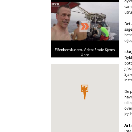
dykb
samt
utru
Det 
säge
best
olje
Elfenbenskusten. Video: Frode Kjems
Lång
Uhre
Dykl
bott
göra
Själ
inst
De p
havn
olie
over
jeg 
Arti
Inte