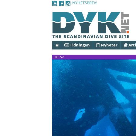
NYHETSBREV!
Hem
Tidningen
Nyheter
Arti
RESA