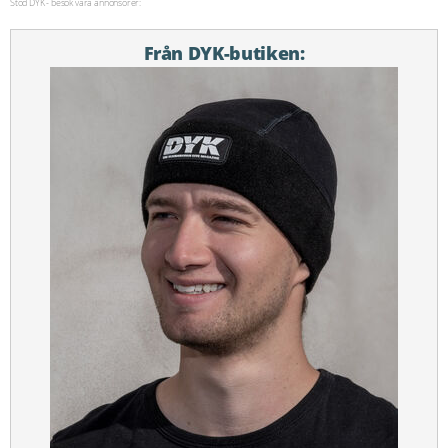
Stöd DYK - besök våra annonsörer:
Från DYK-butiken: