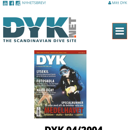
NYHETSBREV!
Mitt DYK
Hoppa till
huvudinnehåll
Hem
Tidningen
Nyheter
Artiklar
DYK Guiden
Shop
Kontakt
DYK 04/2004
Sök