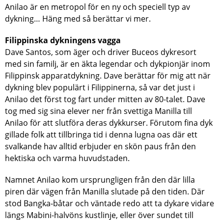
Anilao är en metropol för en ny och speciell typ av
dykning… Häng med så berättar vi mer.
Filippinska dykningens vagga
Dave Santos, som äger och driver Buceos dykresort
med sin familj, är en äkta legendar och dykpionjär inom
Filippinsk apparatdykning. Dave berättar för mig att när
dykning blev populärt i Filippinerna, så var det just i
Anilao det först tog fart under mitten av 80-talet. Dave
tog med sig sina elever ner från svettiga Manilla till
Anilao för att slutföra deras dykkurser. Förutom fina dyk
gillade folk att tillbringa tid i denna lugna oas där ett
svalkande hav alltid erbjuder en skön paus från den
hektiska och varma huvudstaden.
Namnet Anilao kom ursprungligen från den där lilla
piren där vägen från Manilla slutade på den tiden. Där
stod Bangka-båtar och väntade redo att ta dykare vidare
längs Mabini-halvöns kustlinje, eller över sundet till