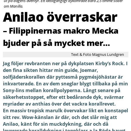
ut på dagens äventyr. Ett lättillgängligt dykområde bara 2,5 timme söder
om Manilla.
Anilao överraskar
– Filippinernas makro Mecka
bjuder på så mycket mer…
Text & Foto Magnus Lundgren
Jag följer revbranten ner på dykplatsen Kirby’s Rock. I
den fina sikten hittar min guide, Joemar,
solfjäderskorallen där pyttesmå pygmésjöhästar är
inkvarterade. En av dem sneglar blygt tillbaka på min
Sony-lins mellan korallpolyperna. Långt senare på
säkerhetsstoppet, efter ett bedårande dyk, svärmar
myriader av anthias över det vackra korallrevet.
En massiv tropisk marulk övervakar likt en konstapel
sitt rev. Wow-känslan är där, och det slår mig att
Anilao, känt för sin muckdykning, där och då
levererade koralldykning i toppklass a la Röda havet.