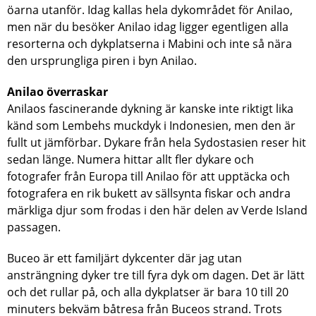
öarna utanför. Idag kallas hela dykområdet för Anilao,
men när du besöker Anilao idag ligger egentligen alla
resorterna och dykplatserna i Mabini och inte så nära
den ursprungliga piren i byn Anilao.
Anilao överraskar
Anilaos fascinerande dykning är kanske inte riktigt lika
känd som Lembehs muckdyk i Indonesien, men den är
fullt ut jämförbar. Dykare från hela Sydostasien reser hit
sedan länge. Numera hittar allt fler dykare och
fotografer från Europa till Anilao för att upptäcka och
fotografera en rik bukett av sällsynta fiskar och andra
märkliga djur som frodas i den här delen av Verde Island
passagen.
Buceo är ett familjärt dykcenter där jag utan
ansträngning dyker tre till fyra dyk om dagen. Det är lätt
och det rullar på, och alla dykplatser är bara 10 till 20
minuters bekväm båtresa från Buceos strand. Trots