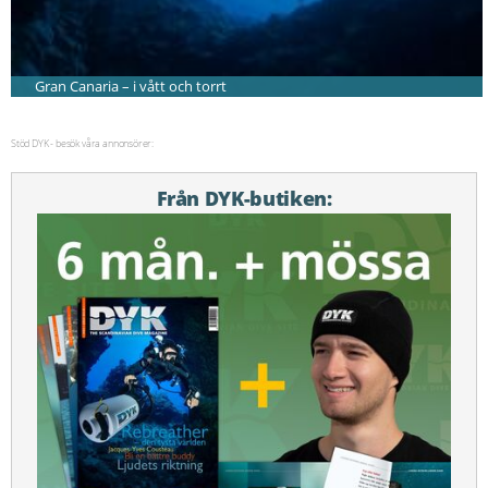
Gran Canaria – i vått och torrt
Stöd DYK - besök våra annonsörer:
Från DYK-butiken: