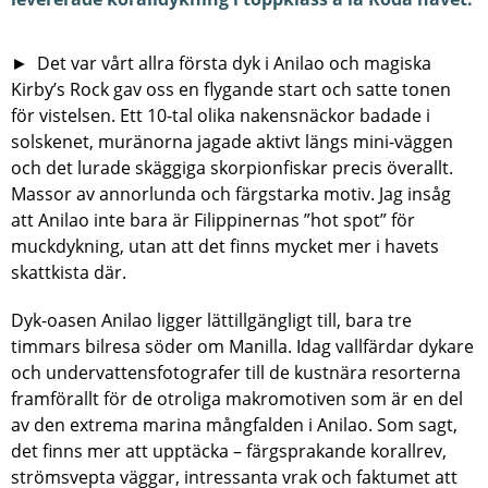
► Det var vårt allra första dyk i Anilao och magiska
Kirby’s Rock gav oss en flygande start och satte tonen
för vistelsen. Ett 10-tal olika nakensnäckor badade i
solskenet, muränorna jagade aktivt längs mini-väggen
och det lurade skäggiga skorpionfiskar precis överallt.
Massor av annorlunda och färgstarka motiv. Jag insåg
att Anilao inte bara är Filippinernas ”hot spot” för
muckdykning, utan att det finns mycket mer i havets
skattkista där.
Dyk-oasen Anilao ligger lättillgängligt till, bara tre
timmars bilresa söder om Manilla. Idag vallfärdar dykare
och undervattensfotografer till de kustnära resorterna
framförallt för de otroliga makromotiven som är en del
av den extrema marina mångfalden i Anilao. Som sagt,
det finns mer att upptäcka – färgsprakande korallrev,
strömsvepta väggar, intressanta vrak och faktumet att