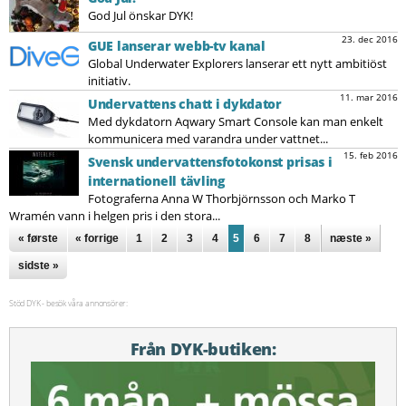
God Jul önskar DYK!
23. dec 2016
GUE lanserar webb-tv kanal
Global Underwater Explorers lanserar ett nytt ambitiöst
initiativ.
11. mar 2016
Undervattens chatt i dykdator
Med dykdatorn Aqwary Smart Console kan man enkelt
kommunicera med varandra under vattnet...
15. feb 2016
Svensk undervattensfotokonst prisas i
internationell tävling
Fotograferna Anna W Thorbjörnsson och Marko T
Wramén vann i helgen pris i den stora...
Sidor
« første
« forrige
1
2
3
4
5
6
7
8
næste »
sidste »
Stöd DYK - besök våra annonsörer:
Från DYK-butiken: