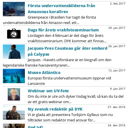
2. feb 2017
Första undervattensbilderna från
Amazonas korallrev
Greenpeace i Brasilien har tagit de första
undervattensbilderna från Amazon reef, ett...
29. jan 2017
Dags för årets vrakfotoseminarium
Lördagen den 4 februari är det dags för årets
vrakfotoseminarium. DYK kommer att finnas...
26. jan 2017
Jacques-Yves Cousteau går åter ombord
på Calypso
Jacques - Havets utforskare är en biografi om den
legendariske franske havsäventyraren...
12. jan 2017
Museo Atlántico
Europas första undervattensmuseum öppnar vid
Lanzarote
9. jan 2017
Webinar om UV-foto
Om du inte är ute och dyker tisdag kväll, så kan du ta del
av ett gratis webinar om...
27. dec 2016
Ny svensk redaktör på DYK
Vi är glada att presentera Torbjörn Gylleus som nu
tillträder som redaktör med ansvar för...
24. dec 2016
God Jul!