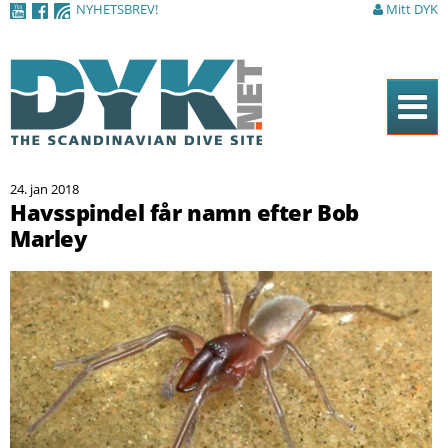
NYHETSBREV!
Mitt DYK
Hoppa till
huvudinnehåll
Hem
24. jan 2018
Tidningen
Havsspindel får namn efter Bob
Marley
Nyheter
Artiklar
DYK Guiden
Shop
Kontakt
Sök