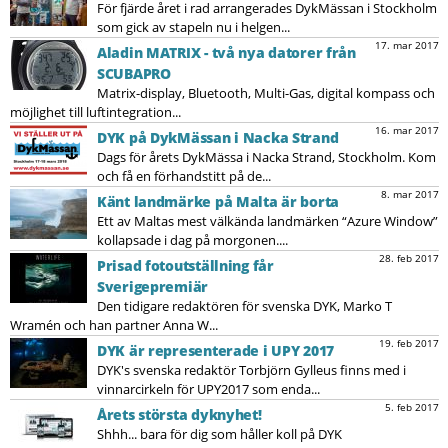
För fjärde året i rad arrangerades DykMässan i Stockholm
som gick av stapeln nu i helgen...
17. mar 2017
Aladin MATRIX - två nya datorer från
SCUBAPRO
Matrix-display, Bluetooth, Multi-Gas, digital kompass och
möjlighet till luftintegration...
16. mar 2017
DYK på DykMässan i Nacka Strand
Dags för årets DykMässa i Nacka Strand, Stockholm. Kom
och få en förhandstitt på de...
8. mar 2017
Känt landmärke på Malta är borta
Ett av Maltas mest välkända landmärken “Azure Window”
kollapsade i dag på morgonen....
28. feb 2017
Prisad fotoutställning får
Sverigepremiär
Den tidigare redaktören för svenska DYK, Marko T
Wramén och han partner Anna W...
19. feb 2017
DYK är representerade i UPY 2017
DYK's svenska redaktör Torbjörn Gylleus finns med i
vinnarcirkeln för UPY2017 som enda...
5. feb 2017
Årets största dyknyhet!
Shhh... bara för dig som håller koll på DYK