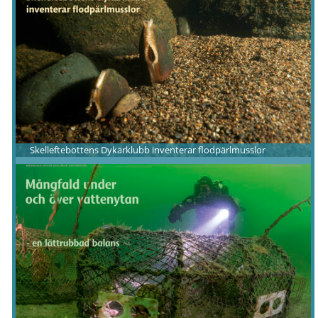
Skelleftebottens Dykarklubb inventerar flodpärlmusslor