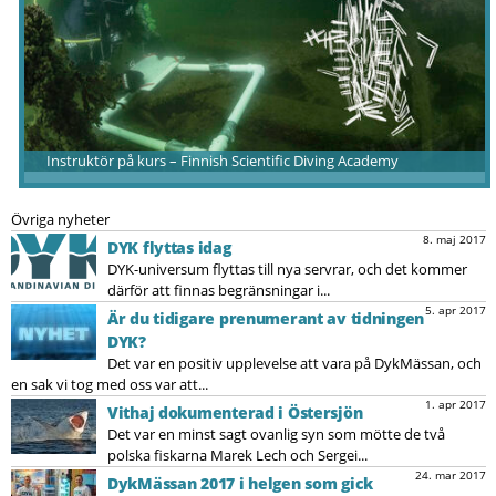
Instruktör på kurs – Finnish Scientific Diving Academy
Övriga nyheter
8. maj 2017
DYK flyttas idag
DYK-universum flyttas till nya servrar, och det kommer
därför att finnas begränsningar i...
5. apr 2017
Är du tidigare prenumerant av tidningen
DYK?
Det var en positiv upplevelse att vara på DykMässan, och
en sak vi tog med oss var att...
1. apr 2017
Vithaj dokumenterad i Östersjön
Det var en minst sagt ovanlig syn som mötte de två
polska fiskarna Marek Lech och Sergei...
24. mar 2017
DykMässan 2017 i helgen som gick