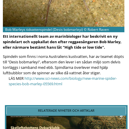
Bob Marleys tidvattenspindel (Desis bobmarleyi) © Robert Raven
Ett internationellt team av marinbiologer har beskrivit en ny
spindelart och uppkallat den efter reggaesångaren Bob Marley,
eller närmare bestämt hans låt "High tide or low tide".
Spindeln som finns i norra Australiens kustvatten, har av teamet döpts
till "Desis bobmarleyi", eftersom den lever i en sådan miljö som delvis
torrläggs i samband med ebb. Spindlarna överlever med hjälp
luftbubblor som de spinner av silke då vattnet åter stiger.
LÄS MER
http://www.sci-news.com/biology/new-marine-spider-
species-bob-marley-05569.html
RELATERADE NYHETER OCH ARTIKLAR