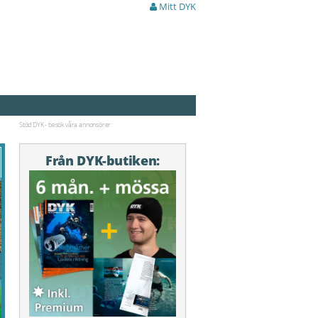
Mitt DYK
Stöd DYK - besök våra annonsörer:
Från DYK-butiken: