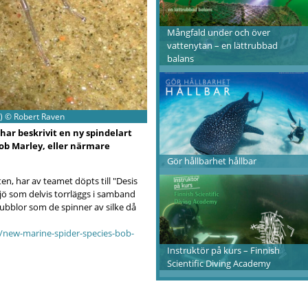
Mångfald under och över
vattenytan – en lättrubbad
balans
i) © Robert Raven
har beskrivit en ny spindelart
ob Marley, eller närmare
Gör hållbarhet hållbar
en, har av teamet döpts till "Desis
jö som delvis torrläggs i samband
ubblor som de spinner av silke då
/new-marine-spider-species-bob-
Instruktör på kurs – Finnish
Scientific Diving Academy