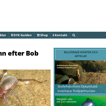
Hoppa till
huvudinnehåll
klar
DYK Guiden
Shop
Kontakt
Sök
mn efter Bob
RELATERADE NYHETER OCH
ARTIKLAR
Skelleftebottens Dykarklubb
inventerar flodpärlmusslor