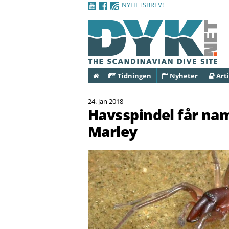
NYHETSBREV!
Hem
Tidningen
Nyheter
Arti
24. jan 2018
Havsspindel får na
Marley