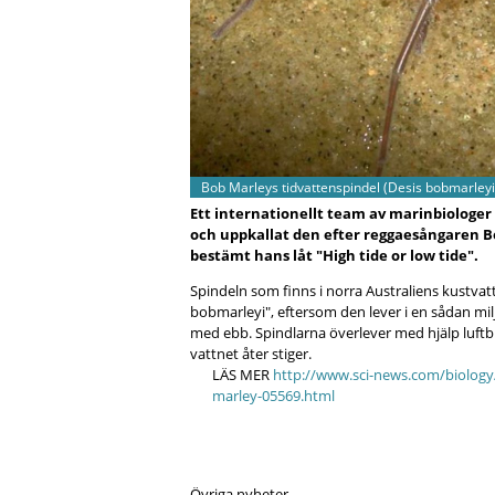
Bob Marleys tidvattenspindel (Desis bobmarley
Ett internationellt team av marinbiologer 
och uppkallat den efter reggaesångaren B
bestämt hans låt "High tide or low tide".
Spindeln som finns i norra Australiens kustvatt
bobmarleyi", eftersom den lever i en sådan mil
med ebb. Spindlarna överlever med hjälp luftb
vattnet åter stiger.
LÄS MER
http://www.sci-news.com/biology
marley-05569.html
Övriga nyheter