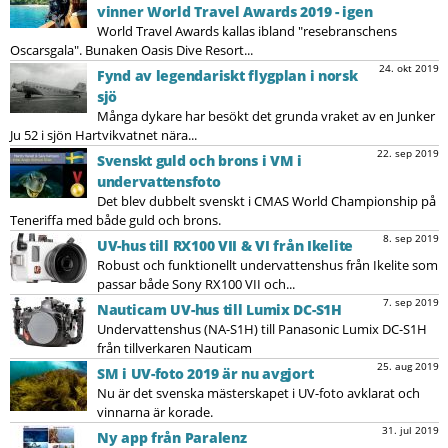
vinner World Travel Awards 2019 - igen
World Travel Awards kallas ibland "resebranschens
Oscarsgala". Bunaken Oasis Dive Resort...
24. okt 2019
Fynd av legendariskt flygplan i norsk
sjö
Många dykare har besökt det grunda vraket av en Junker
Ju 52 i sjön Hartvikvatnet nära...
22. sep 2019
Svenskt guld och brons i VM i
undervattensfoto
Det blev dubbelt svenskt i CMAS World Championship på
Teneriffa med både guld och brons.
8. sep 2019
UV-hus till RX100 VII & VI från Ikelite
Robust och funktionellt undervattenshus från Ikelite som
passar både Sony RX100 VII och...
7. sep 2019
Nauticam UV-hus till Lumix DC-S1H
Undervattenshus (NA-S1H) till Panasonic Lumix DC-S1H
från tillverkaren Nauticam
25. aug 2019
SM i UV-foto 2019 är nu avgjort
Nu är det svenska mästerskapet i UV-foto avklarat och
vinnarna är korade.
31. jul 2019
Ny app från Paralenz