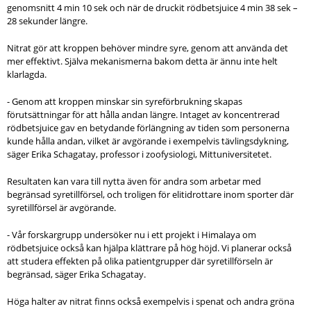
genomsnitt 4 min 10 sek och när de druckit rödbetsjuice 4 min 38 sek –
28 sekunder längre.
Nitrat gör att kroppen behöver mindre syre, genom att använda det
mer effektivt. Själva mekanismerna bakom detta är ännu inte helt
klarlagda.
- Genom att kroppen minskar sin syreförbrukning skapas
förutsättningar för att hålla andan längre. Intaget av koncentrerad
rödbetsjuice gav en betydande förlängning av tiden som personerna
kunde hålla andan, vilket är avgörande i exempelvis tävlingsdykning,
säger Erika Schagatay, professor i zoofysiologi, Mittuniversitetet.
Resultaten kan vara till nytta även för andra som arbetar med
begränsad syretillförsel, och troligen för elitidrottare inom sporter där
syretillförsel är avgörande.
- Vår forskargrupp undersöker nu i ett projekt i Himalaya om
rödbetsjuice också kan hjälpa klättrare på hög höjd. Vi planerar också
att studera effekten på olika patientgrupper där syretillförseln är
begränsad, säger Erika Schagatay.
Höga halter av nitrat finns också exempelvis i spenat och andra gröna