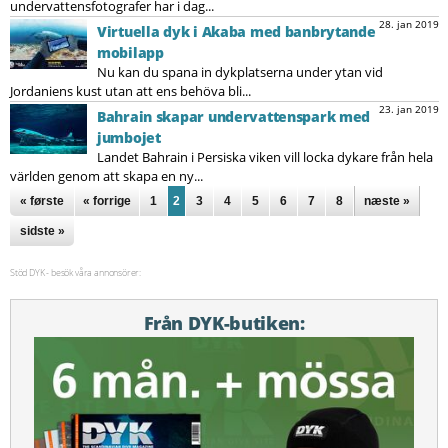
undervattensfotografer har i dag...
28. jan 2019
Virtuella dyk i Akaba med banbrytande
mobilapp
Nu kan du spana in dykplatserna under ytan vid
Jordaniens kust utan att ens behöva bli...
23. jan 2019
Bahrain skapar undervattenspark med
jumbojet
Landet Bahrain i Persiska viken vill locka dykare från hela
världen genom att skapa en ny...
Sidor
« første
« forrige
1
2
3
4
5
6
7
8
næste »
sidste »
Stöd DYK - besök våra annonsörer:
Från DYK-butiken: