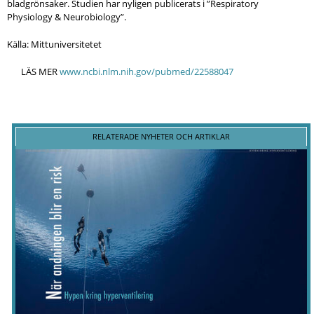
bladgrönsaker. Studien har nyligen publicerats i ”Respiratory
Physiology & Neurobiology”.
Källa: Mittuniversitetet
LÄS MER
www.ncbi.nlm.nih.gov/pubmed/22588047
RELATERADE NYHETER OCH ARTIKLAR