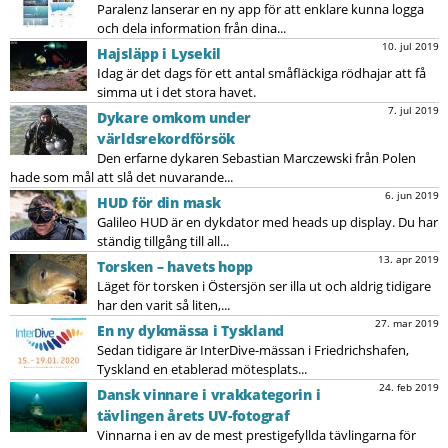
Paralenz lanserar en ny app för att enklare kunna logga
och dela information från dina...
10. jul 2019
Hajsläpp i Lysekil
Idag är det dags för ett antal småfläckiga rödhajar att få
simma ut i det stora havet.
7. jul 2019
Dykare omkom under
världsrekordförsök
Den erfarne dykaren Sebastian Marczewski från Polen
hade som mål att slå det nuvarande...
6. jun 2019
HUD för din mask
Galileo HUD är en dykdator med heads up display. Du har
ständig tillgång till all...
13. apr 2019
Torsken – havets hopp
Läget för torsken i Östersjön ser illa ut och aldrig tidigare
har den varit så liten,...
27. mar 2019
En ny dykmässa i Tyskland
Sedan tidigare är InterDive-mässan i Friedrichshafen,
Tyskland en etablerad mötesplats...
24. feb 2019
Dansk vinnare i vrakkategorin i
tävlingen årets UV-fotograf
Vinnarna i en av de mest prestigefyllda tävlingarna för