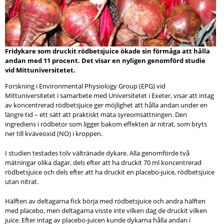
Fridykare som druckit rödbetsjuice ökade sin förmåga att hålla
andan med 11 procent. Det visar en nyligen genomförd studie
vid Mittuniversitetet.
Forskning i Environmental Physiology Group (EPG) vid
Mittuniversitetet i samarbete med Universitetet i Exeter, visar att intag
av koncentrerad rödbetsjuice ger möjlighet att hålla andan under en
längre tid – ett sätt att praktiskt mäta syreomsättningen. Den
ingrediens i rödbetor som ligger bakom effekten är nitrat, som bryts
ner till kväveoxid (NO) i kroppen.
I studien testades tolv vältränade dykare. Alla genomförde två
mätningar olika dagar, dels efter att ha druckit 70 ml koncentrerad
rödbetsjuice och dels efter att ha druckit en placebo-juice, rödbetsjuice
utan nitrat.
Hälften av deltagarna fick börja med rödbetsjuice och andra hälften
med placebo, men deltagarna visste inte vilken dag de druckit vilken
juice. Efter intag av placebo-juicen kunde dykarna hålla andan i