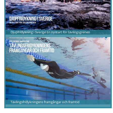
Djupfridykning i Sverige En nystart för tävlingsgrenen
Tävlingsfridykningens framgångar och framtid