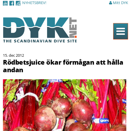
NYHETSBREV!
Mitt DYK
Hoppa till
huvudinnehåll
Hem
15. dec 2012
Tidningen
Rödbetsjuice ökar förmågan att hålla
andan
Nyheter
Artiklar
DYK Guiden
Shop
Kontakt
Sök