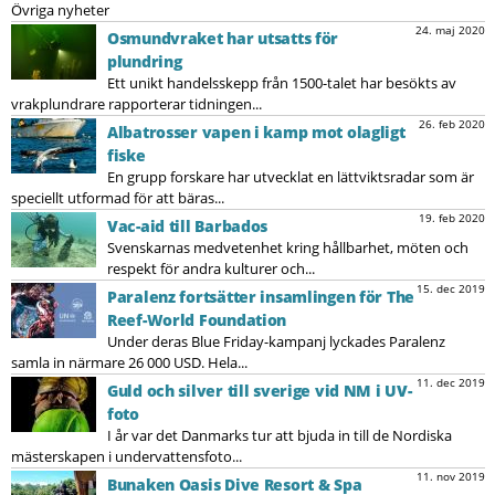
Övriga nyheter
24. maj 2020
Osmundvraket har utsatts för
plundring
Ett unikt handelsskepp från 1500-talet har besökts av
vrakplundrare rapporterar tidningen...
26. feb 2020
Albatrosser vapen i kamp mot olagligt
fiske
En grupp forskare har utvecklat en lättviktsradar som är
speciellt utformad för att bäras...
19. feb 2020
Vac-aid till Barbados
Svenskarnas medvetenhet kring hållbarhet, möten och
respekt för andra kulturer och...
15. dec 2019
Paralenz fortsätter insamlingen för The
Reef-World Foundation
Under deras Blue Friday-kampanj lyckades Paralenz
samla in närmare 26 000 USD. Hela...
11. dec 2019
Guld och silver till sverige vid NM i UV-
foto
I år var det Danmarks tur att bjuda in till de Nordiska
mästerskapen i undervattensfoto...
11. nov 2019
Bunaken Oasis Dive Resort & Spa