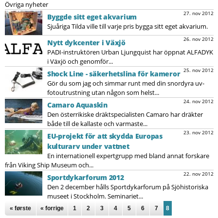
Övriga nyheter
27. nov 2012
Byggde sitt eget akvarium
Sjuåriga Tilda ville till varje pris bygga sitt eget akvarium.
26. nov 2012
Nytt dykcenter i Växjö
PADI-instruktören Urban Ljungquist har öppnat ALFADYK
i Växjö och genomför...
25. nov 2012
Shock Line - säkerhetslina för kameror
Gör du som jag och simmar runt med din snordyra uv-
fotoutrustning utan någon som helst...
24. nov 2012
Camaro Aquaskin
Den österrikiske dräktspecialisten Camaro har dräkter
både till de kallaste och varmaste...
23. nov 2012
EU-projekt för att skydda Europas
kulturarv under vattnet
En internationell expertgrupp med bland annat forskare
från Viking Ship Museum och...
22. nov 2012
Sportdykarforum 2012
Den 2 december hålls Sportdykarforum på Sjöhistoriska
museet i Stockholm. Seminariet...
Sidor
« første
« forrige
1
2
3
4
5
6
7
8