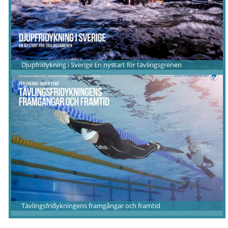
Djupfridykning i Sverige En nystart för tävlingsgrenen
Tävlingsfridykningens framgångar och framtid