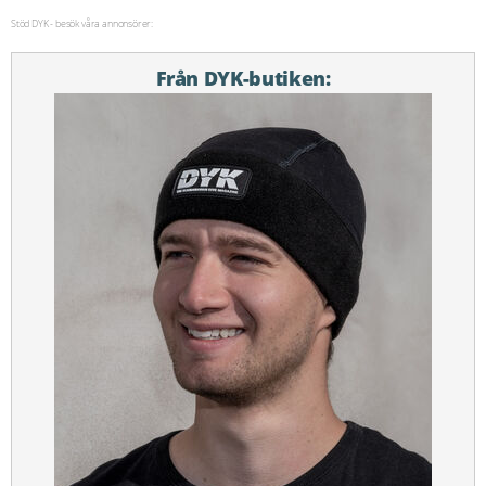
Stöd DYK - besök våra annonsörer:
Från DYK-butiken: