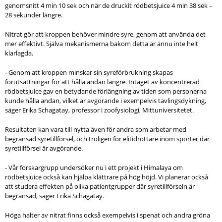
genomsnitt 4 min 10 sek och när de druckit rödbetsjuice 4 min 38 sek –
28 sekunder längre.
Nitrat gör att kroppen behöver mindre syre, genom att använda det
mer effektivt. Själva mekanismerna bakom detta är ännu inte helt
klarlagda.
- Genom att kroppen minskar sin syreförbrukning skapas
förutsättningar för att hålla andan längre. Intaget av koncentrerad
rödbetsjuice gav en betydande förlängning av tiden som personerna
kunde hålla andan, vilket är avgörande i exempelvis tävlingsdykning,
säger Erika Schagatay, professor i zoofysiologi, Mittuniversitetet.
Resultaten kan vara till nytta även för andra som arbetar med
begränsad syretillförsel, och troligen för elitidrottare inom sporter där
syretillförsel är avgörande.
- Vår forskargrupp undersöker nu i ett projekt i Himalaya om
rödbetsjuice också kan hjälpa klättrare på hög höjd. Vi planerar också
att studera effekten på olika patientgrupper där syretillförseln är
begränsad, säger Erika Schagatay.
Höga halter av nitrat finns också exempelvis i spenat och andra gröna