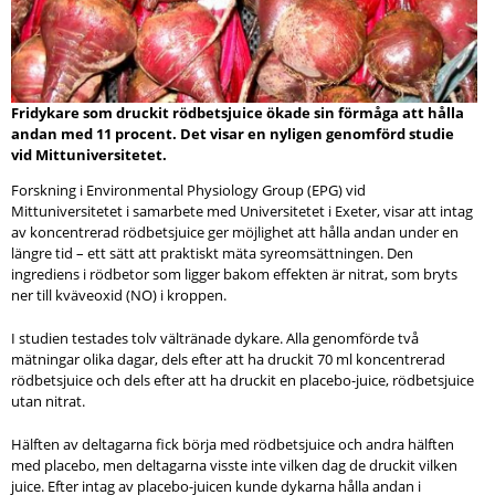
Fridykare som druckit rödbetsjuice ökade sin förmåga att hålla
andan med 11 procent. Det visar en nyligen genomförd studie
vid Mittuniversitetet.
Forskning i Environmental Physiology Group (EPG) vid
Mittuniversitetet i samarbete med Universitetet i Exeter, visar att intag
av koncentrerad rödbetsjuice ger möjlighet att hålla andan under en
längre tid – ett sätt att praktiskt mäta syreomsättningen. Den
ingrediens i rödbetor som ligger bakom effekten är nitrat, som bryts
ner till kväveoxid (NO) i kroppen.
I studien testades tolv vältränade dykare. Alla genomförde två
mätningar olika dagar, dels efter att ha druckit 70 ml koncentrerad
rödbetsjuice och dels efter att ha druckit en placebo-juice, rödbetsjuice
utan nitrat.
Hälften av deltagarna fick börja med rödbetsjuice och andra hälften
med placebo, men deltagarna visste inte vilken dag de druckit vilken
juice. Efter intag av placebo-juicen kunde dykarna hålla andan i