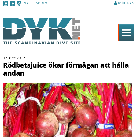
NYHETSBREV!
Mitt DYK
Hoppa till
huvudinnehåll
Hem
15. dec 2012
Tidningen
Rödbetsjuice ökar förmågan att hålla
andan
Nyheter
Artiklar
DYK Guiden
Shop
Kontakt
Sök