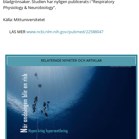
bladgrönsaker. Studien har nyligen publicerats i ”Respiratory
Physiology & Neurobiology”.
Källa: Mittuniversitetet
LÄS MER
www.ncbi.nlm.nih.gov/pubmed/22588047
RELATERADE NYHETER OCH ARTIKLAR