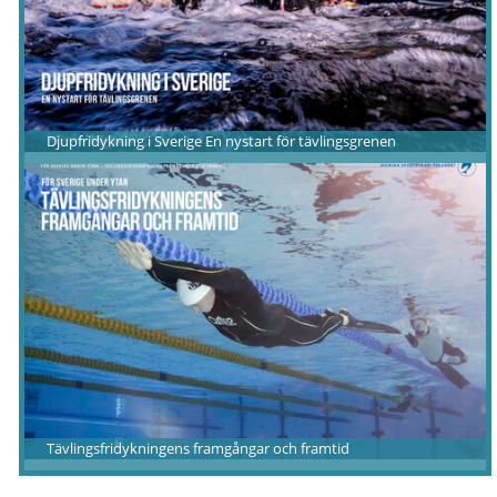
Djupfridykning i Sverige En nystart för tävlingsgrenen
Tävlingsfridykningens framgångar och framtid