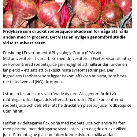
Fridykare som druckit rödbetsjuice ökade sin förmåga att hålla
andan med 11 procent. Det visar en nyligen genomförd studie
vid Mittuniversitetet.
Forskning i Environmental Physiology Group (EPG) vid
Mittuniversitetet i samarbete med Universitetet i Exeter, visar att intag
av koncentrerad rödbetsjuice ger möjlighet att hålla andan under en
längre tid – ett sätt att praktiskt mäta syreomsättningen. Den
ingrediens i rödbetor som ligger bakom effekten är nitrat, som bryts
ner till kväveoxid (NO) i kroppen.
I studien testades tolv vältränade dykare. Alla genomförde två
mätningar olika dagar, dels efter att ha druckit 70 ml koncentrerad
rödbetsjuice och dels efter att ha druckit en placebo-juice, rödbetsjuice
utan nitrat.
Hälften av deltagarna fick börja med rödbetsjuice och andra hälften
med placebo, men deltagarna visste inte vilken dag de druckit vilken
juice. Efter intag av placebo-juicen kunde dykarna hålla andan i