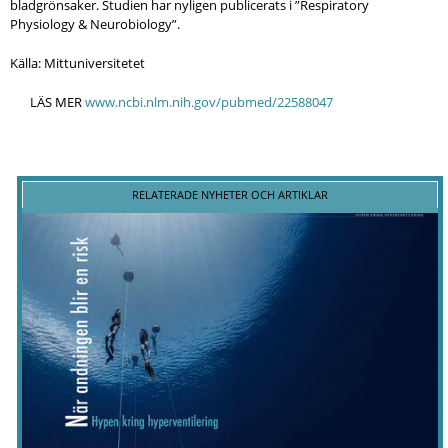
bladgrönsaker. Studien har nyligen publicerats i ”Respiratory
Physiology & Neurobiology”.
Källa: Mittuniversitetet
LÄS MER
www.ncbi.nlm.nih.gov/pubmed/22588047
RELATERADE NYHETER OCH ARTIKLAR