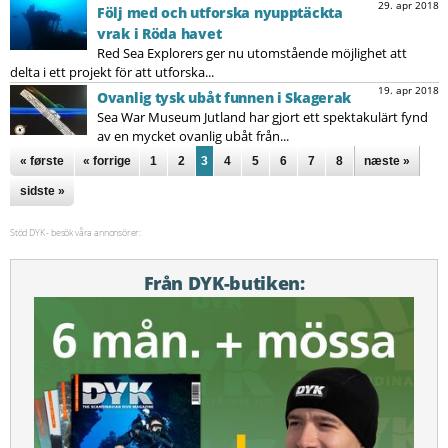
29. apr 2018
Följ med och utforska nyupptäckta
vrak i Röda havet
Red Sea Explorers ger nu utomstående möjlighet att
delta i ett projekt för att utforska...
19. apr 2018
Ovanlig tysk ubåt funnen i Skagerak
Sea War Museum Jutland har gjort ett spektakulärt fynd
av en mycket ovanlig ubåt från...
Sidor
« første
« forrige
1
2
3
4
5
6
7
8
næste »
sidste »
Stöd DYK - besök våra annonsörer:
Från DYK-butiken: