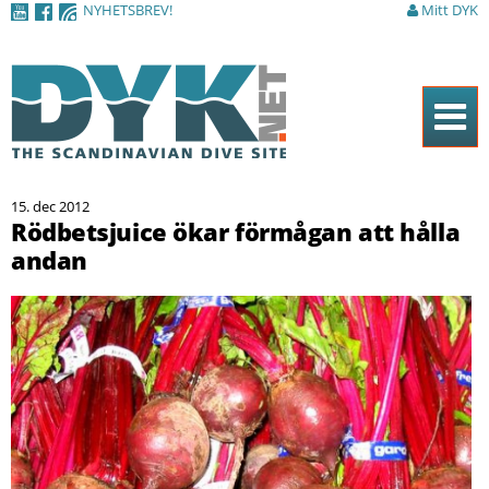
NYHETSBREV!
Mitt DYK
Hoppa till
huvudinnehåll
Hem
15. dec 2012
Tidningen
Rödbetsjuice ökar förmågan att hålla
andan
Nyheter
Artiklar
DYK Guiden
Shop
Kontakt
Sök