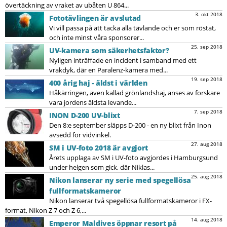
övertäckning av vraket av ubåten U 864...
3. okt 2018
Fototävlingen är avslutad
Vi vill passa på att tacka alla tävlande och er som röstat,
och inte minst våra sponsorer...
25. sep 2018
UV-kamera som säkerhetsfaktor?
Nyligen inträffade en incident i samband med ett
vrakdyk, där en Paralenz-kamera med...
19. sep 2018
400 årig haj - äldst i världen
Håkärringen, även kallad grönlandshaj, anses av forskare
vara jordens äldsta levande...
7. sep 2018
INON D-200 UV-blixt
Den 8:e september släpps D-200 - en ny blixt från Inon
avsedd för vidvinkel.
27. aug 2018
SM i UV-foto 2018 är avgjort
Årets upplaga av SM i UV-foto avgjordes i Hamburgsund
under helgen som gick, där Niklas...
25. aug 2018
Nikon lanserar ny serie med spegellösa
fullformatskameror
Nikon lanserar två spegellösa fullformatskameror i FX-
format, Nikon Z 7 och Z 6,...
14. aug 2018
Emperor Maldives öppnar resort på