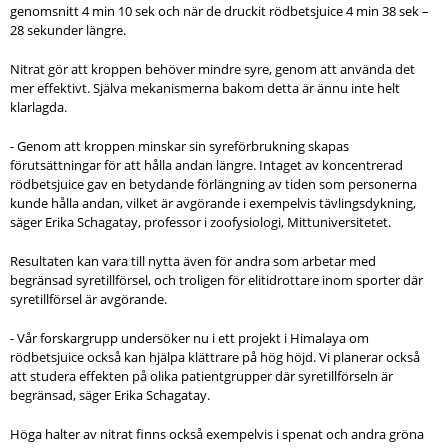
genomsnitt 4 min 10 sek och när de druckit rödbetsjuice 4 min 38 sek –
28 sekunder längre.
Nitrat gör att kroppen behöver mindre syre, genom att använda det
mer effektivt. Själva mekanismerna bakom detta är ännu inte helt
klarlagda.
- Genom att kroppen minskar sin syreförbrukning skapas
förutsättningar för att hålla andan längre. Intaget av koncentrerad
rödbetsjuice gav en betydande förlängning av tiden som personerna
kunde hålla andan, vilket är avgörande i exempelvis tävlingsdykning,
säger Erika Schagatay, professor i zoofysiologi, Mittuniversitetet.
Resultaten kan vara till nytta även för andra som arbetar med
begränsad syretillförsel, och troligen för elitidrottare inom sporter där
syretillförsel är avgörande.
- Vår forskargrupp undersöker nu i ett projekt i Himalaya om
rödbetsjuice också kan hjälpa klättrare på hög höjd. Vi planerar också
att studera effekten på olika patientgrupper där syretillförseln är
begränsad, säger Erika Schagatay.
Höga halter av nitrat finns också exempelvis i spenat och andra gröna