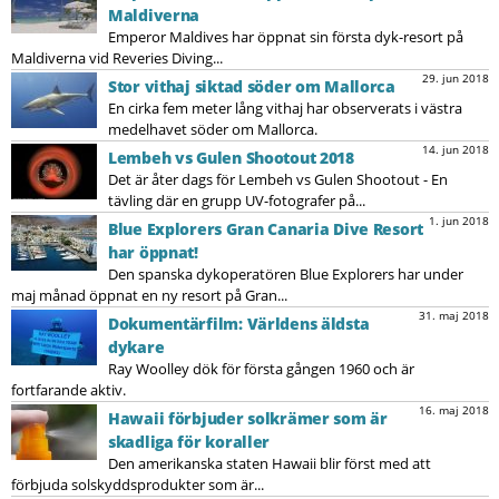
Maldiverna
Emperor Maldives har öppnat sin första dyk-resort på
Maldiverna vid Reveries Diving...
29. jun 2018
Stor vithaj siktad söder om Mallorca
En cirka fem meter lång vithaj har observerats i västra
medelhavet söder om Mallorca.
14. jun 2018
Lembeh vs Gulen Shootout 2018
Det är åter dags för Lembeh vs Gulen Shootout - En
tävling där en grupp UV-fotografer på...
1. jun 2018
Blue Explorers Gran Canaria Dive Resort
har öppnat!
Den spanska dykoperatören Blue Explorers har under
maj månad öppnat en ny resort på Gran...
31. maj 2018
Dokumentärfilm: Världens äldsta
dykare
Ray Woolley dök för första gången 1960 och är
fortfarande aktiv.
16. maj 2018
Hawaii förbjuder solkrämer som är
skadliga för koraller
Den amerikanska staten Hawaii blir först med att
förbjuda solskyddsprodukter som är...