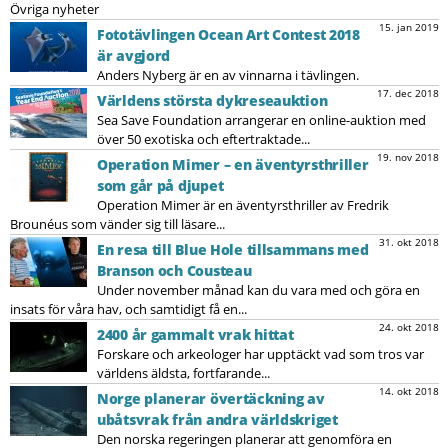
Övriga nyheter
15. jan 2019
Fototävlingen Ocean Art Contest 2018
är avgjord
Anders Nyberg är en av vinnarna i tävlingen.
17. dec 2018
Världens största dykreseauktion
Sea Save Foundation arrangerar en online-auktion med
över 50 exotiska och eftertraktade...
19. nov 2018
Operation Mimer – en äventyrsthriller
som går på djupet
Operation Mimer är en äventyrsthriller av Fredrik
Brounéus som vänder sig till läsare...
31. okt 2018
En resa till Blue Hole tillsammans med
Branson och Cousteau
Under november månad kan du vara med och göra en
insats för våra hav, och samtidigt få en...
24. okt 2018
2400 år gammalt vrak hittat
Forskare och arkeologer har upptäckt vad som tros var
världens äldsta, fortfarande...
14. okt 2018
Norge planerar övertäckning av
ubåtsvrak från andra världskriget
Den norska regeringen planerar att genomföra en