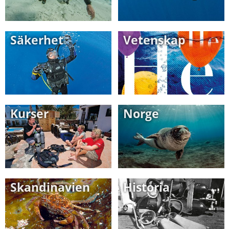
Säkerhet
Vetenskap
Kurser
Norge
Skandinavien
Historia