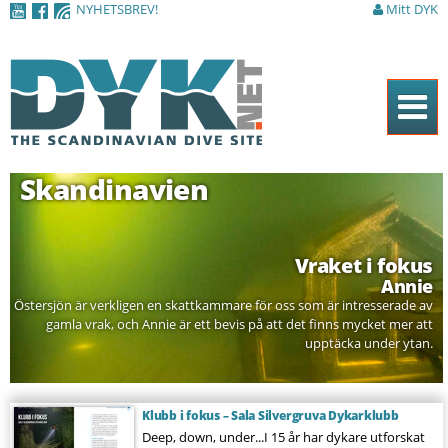
NYHETSBREV!
Mitt DYK
Hoppa till
huvudinnehåll
Hem
Skandinavien
Tidningen
Nyheter
Vraket i fokus
Artiklar
Annie
Östersjön är verkligen en skattkammare för oss som är intresserade av
DYK Guiden
gamla vrak, och Annie är ett bevis på att det finns mycket mer att
upptäcka under ytan.
Shop
Kontakt
Klubb i fokus – Sala Silvergruva Dykarklubb
Sök
Deep, down, under...I 15 år har dykare utforskat