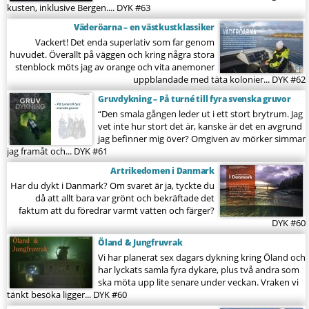
kusten, inklusive Bergen....
DYK #63
Väderöarna – en västkustklassiker
Vackert! Det enda superlativ som far genom
huvudet. Överallt på väggen och kring några stora
stenblock möts jag av orange och vita anemoner
uppblandade med täta kolonier...
DYK #62
Gruvdykning – På turné till fyra svenska gruvor
“Den smala gången leder ut i ett stort brytrum. Jag
vet inte hur stort det är, kanske är det en avgrund
jag befinner mig över? Omgiven av mörker simmar
jag framåt och...
DYK #61
Artrikedomen i Danmark
Har du dykt i Danmark? Om svaret är ja, tyckte du
då att allt bara var grönt och bekräftade det
faktum att du föredrar varmt vatten och färger?
DYK #60
Öland & Jungfruvrak
Vi har planerat sex dagars dykning kring Öland och
har lyckats samla fyra dykare, plus två andra som
ska möta upp lite senare under veckan. Vraken vi
tänkt besöka ligger...
DYK #60