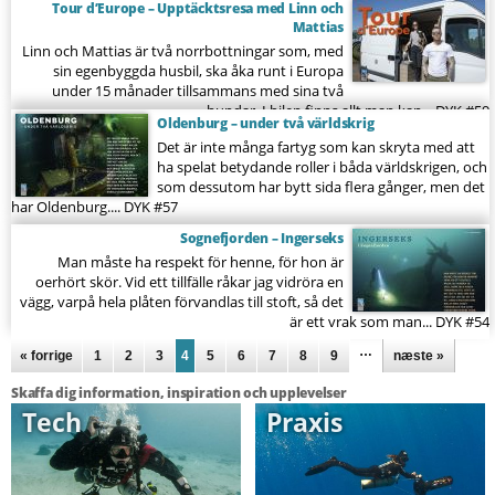
Tour d’Europe – Upptäcktsresa med Linn och
Mattias
Linn och Mattias är två norrbottningar som, med
sin egenbyggda husbil, ska åka runt i Europa
under 15 månader tillsammans med sina två
hundar. I bilen finns allt man kan...
DYK #59
Oldenburg – under två världskrig
Det är inte många fartyg som kan skryta med att
ha spelat betydande roller i båda världskrigen, och
som dessutom har bytt sida flera gånger, men det
har Oldenburg....
DYK #57
Sognefjorden – Ingerseks
Man måste ha respekt för henne, för hon är
oerhört skör. Vid ett tillfälle råkar jag vidröra en
vägg, varpå hela plåten förvandlas till stoft, så det
är ett vrak som man...
DYK #54
Sidor
…
« forrige
1
2
3
4
5
6
7
8
9
næste »
Skaffa dig information, inspiration och upplevelser
Tech
Praxis