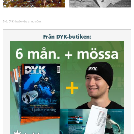
Stöd DYK - besök våra annonsörer:
Från DYK-butiken: