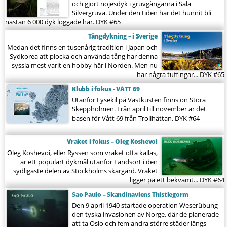
och gjort nöjesdyk i gruvgångarna i Sala
Silvergruva. Under den tiden har det hunnit bli
nästan 6 000 dyk loggade här.
DYK #65
Tångdykning – i Sverige
Medan det finns en tusenårig tradition i Japan och
Sydkorea att plocka och använda tång har denna
syssla mest varit en hobby här i Norden. Men nu
har några tuffingar...
DYK #65
Klubb i fokus - VÅTT 69
Utanför Lysekil på Västkusten finns ön Stora
Skeppholmen. Från april till november är det
basen för Vått 69 från Trollhättan.
DYK #64
Vraket i fokus – Oleg Koshevoi
Oleg Koshevoi, eller Ryssen som vraket ofta kallas,
är ett populärt dykmål utanför Landsort i den
sydligaste delen av Stockholms skärgård. Vraket
ligger på ett bekvämt...
DYK #64
Sao Paulo – Skandinaviens Thistlegorm
Den 9 april 1940 startade operation Weserübung -
den tyska invasionen av Norge, där de planerade
att ta Oslo och fem andra större städer längs