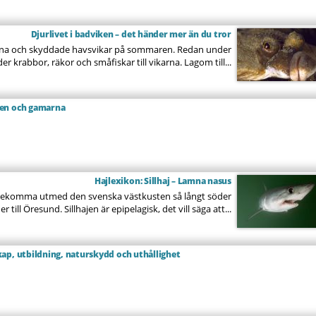
Djurlivet i badviken – det händer mer än du tror
 lugna och skyddade havsvikar på sommaren. Redan under
r krabbor, räkor och småfiskar till vikarna. Lagom till...
sen och gamarna
Hajlexikon: Sillhaj – Lamna nasus
förekomma utmed den svenska västkusten så långt söder
 till Öresund. Sillhajen är epipelagisk, det vill säga att...
ap, utbildning, naturskydd och uthållighet