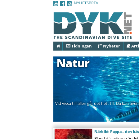
NYHETSBREV!
Hem
Tidningen
Nyheter
Arti
Natur
Vid vissa tillfällen går det hett till. Då kan 
Närbild: Pappa – den bäs
Bland däggdjuren är det