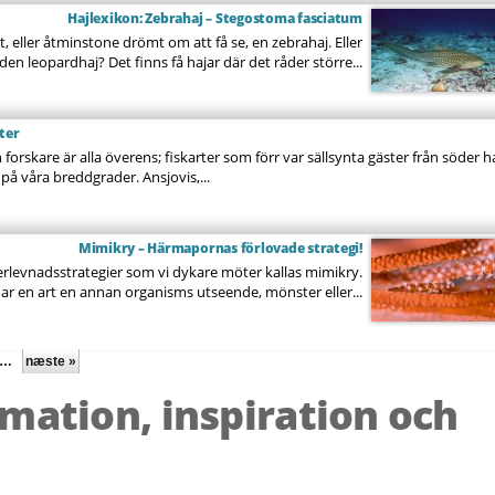
Hajlexikon: Zebrahaj – Stegostoma fasciatum
t, eller åtminstone drömt om att få se, en zebrahaj. Eller
den leopardhaj? Det finns få hajar där det råder större...
rter
forskare är alla överens; fiskarter som förr var sällsynta gäster från söder h
e på våra breddgrader. Ansjovis,...
Mimikry – Härmapornas förlovade strategi!
rlevnadsstrategier som vi dykare möter kallas mimikry.
ar en art en annan organisms utseende, mönster eller...
…
næste »
rmation, inspiration och