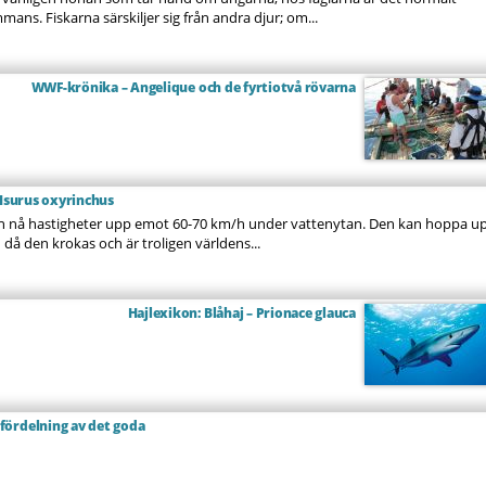
ans. Fiskarna särskiljer sig från andra djur; om...
WWF-krönika – Angelique och de fyrtiotvå rövarna
 Isurus oxyrinchus
n nå hastigheter upp emot 60-70 km/h under vattenytan. Den kan hoppa u
en då den krokas och är troligen världens...
Hajlexikon: Blåhaj – Prionace glauca
fördelning av det goda