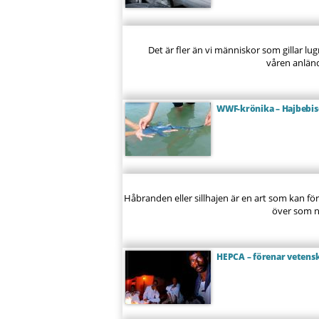
Det är fler än vi människor som gillar
våren anlände
WWF-krönika – Hajbebi
Håbranden eller sillhajen är en art som kan 
över som ner
HEPCA – förenar vetensk