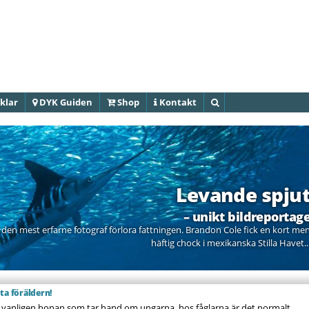
Hoppa till
huvudinnehåll
klar
DYK Guiden
Shop
Kontakt
Sök
Levande spju
– unikt bildreportag
även den mest erfarne fotograf förlora fattningen. Brandon Cole fick en kort me
häftig chock i mexikanska Stilla Havet..
ta föräldern!
 vanligen honan som tar hand om ungarna, hos fåglarna är det normalt