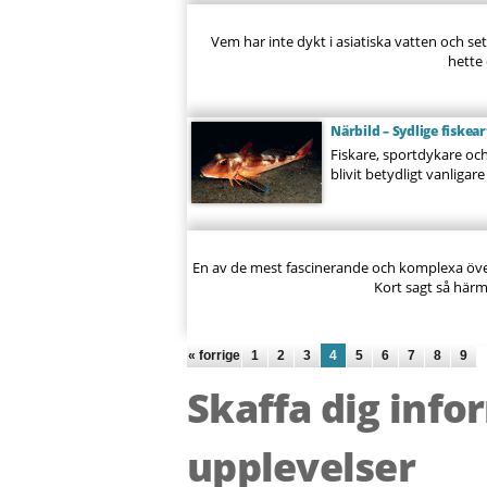
Vem har inte dykt i asiatiska vatten och set
hette 
Närbild – Sydlige fiskea
Fiskare, sportdykare och 
blivit betydligt vanligar
En av de mest fascinerande och komplexa öve
Kort sagt så härm
Sidor
« forrige
1
2
3
4
5
6
7
8
9
Skaffa dig info
upplevelser