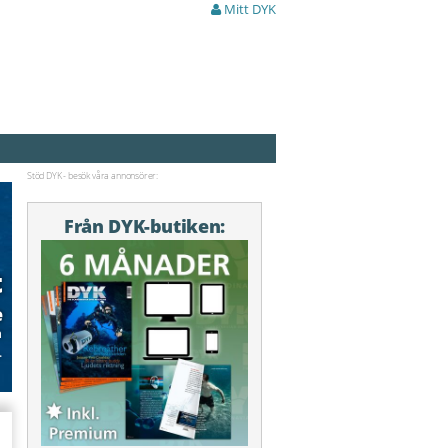
Mitt DYK
Stöd DYK - besök våra annonsörer:
Från DYK-butiken:
t
e
n
.