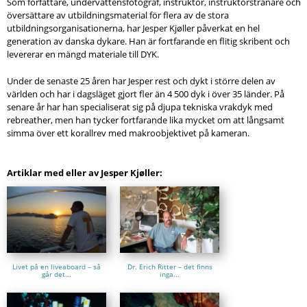
Som författare, undervattensfotograf, instruktör, instruktörstränare och
översättare av utbildningsmaterial för flera av de stora
utbildningsorganisationerna, har Jesper Kjøller påverkat en hel
generation av danska dykare. Han är fortfarande en flitig skribent och
levererar en mängd materiale till DYK.
Under de senaste 25 åren har Jesper rest och dykt i större delen av
världen och har i dagsläget gjort fler än 4 500 dyk i över 35 länder. På
senare år har han specialiserat sig på djupa tekniska vrakdyk med
rebreather, men han tycker fortfarande lika mycket om att långsamt
simma över ett korallrev med makroobjektivet på kameran.
Artiklar med eller av Jesper Kjøller:
Sidor
Livet på en liveaboard – så
Dr. Erich Ritter – det finns
går det...
inga...