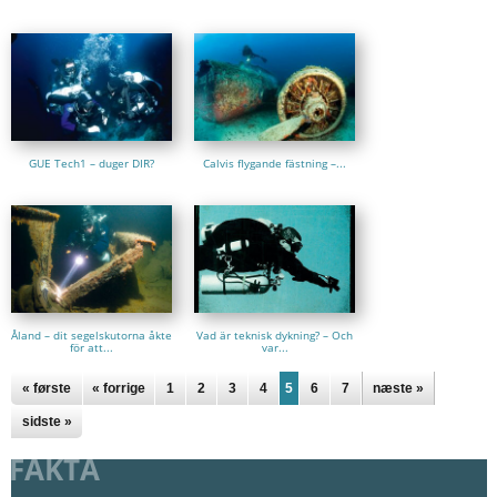
GUE Tech1 – duger DIR?
Calvis flygande fästning –...
Åland – dit segelskutorna åkte
Vad är teknisk dykning? – Och
för att...
var...
« første
« forrige
1
2
3
4
5
6
7
næste »
sidste »
FAKTA