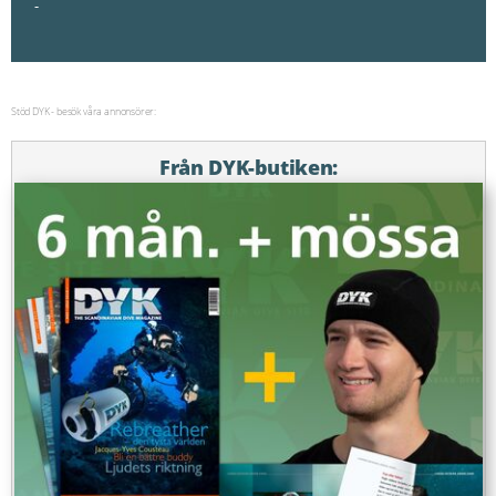
-
Stöd DYK - besök våra annonsörer:
Från DYK-butiken: