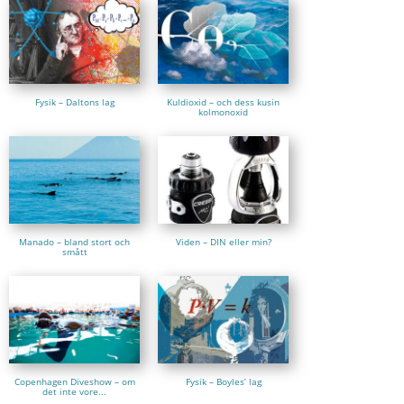
Fysik – Daltons lag
Kuldioxid – och dess kusin
kolmonoxid
Manado – bland stort och
Viden – DIN eller min?
smått
Copenhagen Diveshow – om
Fysik – Boyles’ lag
det inte vore...