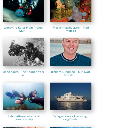
Woodville Karst Plain Project
Maskeringsmästare – med
– WKPP –...
metspö
Deep south – livet börjar efter
Richard Lundgren – hur svårt
40
kan det...
Undervattensskoter – till
Safaga-safari – kryssning i
nytta och nöje
bortglömda...