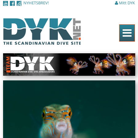
NYHETSBREV!
Mitt DYK
Hoppa till
huvudinnehåll
Hem
Tidningen
Nyheter
Artiklar
DYK Guiden
Shop
Kontakt
Sök