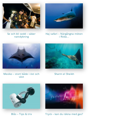
Se och bli sedd – säker
Haj safari – Närgångna möten
nattdykning
i Röda...
Mexiko – stort både i öst och
Sharm el Sheikh
väst
Blås – Tips & trix
Tryck – kan du räkna med gas?